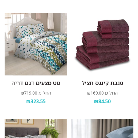
מגבת קינגס חציל
סט מצעים דגם דריה
החל מ
החל מ
₪719.00
₪169.00
₪323.55
₪84.50