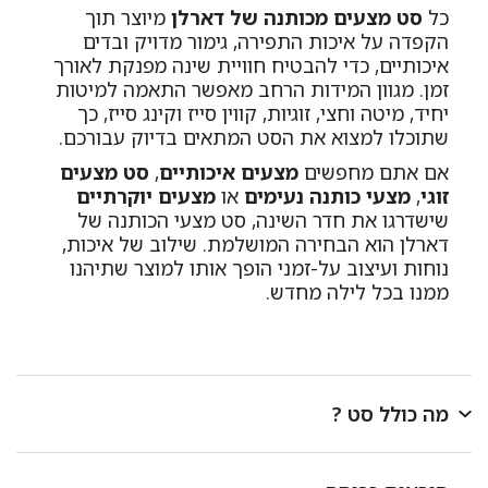
כל
סט מצעים מכותנה של דארלן
מיוצר תוך
הקפדה על איכות התפירה, גימור מדויק ובדים
איכותיים, כדי להבטיח חוויית שינה מפנקת לאורך
זמן. מגוון המידות הרחב מאפשר התאמה למיטות
יחיד, מיטה וחצי, זוגיות, קווין סייז וקינג סייז, כך
שתוכלו למצוא את הסט המתאים בדיוק עבורכם.
אם אתם מחפשים
מצעים איכותיים
,
סט מצעים
זוגי
,
מצעי כותנה נעימים
או
מצעים יוקרתיים
שישדרגו את חדר השינה, סט מצעי הכותנה של
דארלן הוא הבחירה המושלמת. שילוב של איכות,
נוחות ועיצוב על-זמני הופך אותו למוצר שתיהנו
ממנו בכל לילה מחדש.
מה כולל סט ?
סט למיטת יחיד
כולל ציפית לכרית בגודל 50/70 ס"מ,