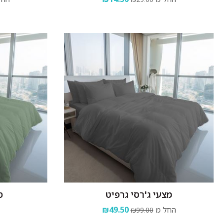
מצעי ג'רסי גרפיט
מ
החל מ
₪49.50
₪99.00