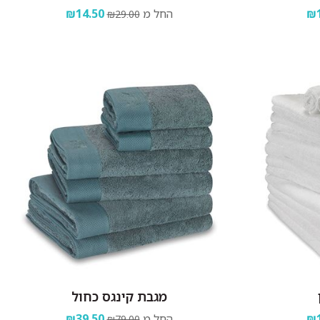
₪1
החל מ
₪14.50
₪29.00
מגבת קינגס כחול
₪1
החל מ
₪39.50
₪79.00