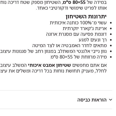
במידה של
55×80 ס"מ
, השטיחון מספק שטח דריכה נוח 
אותו לפריט שימושי ודקורטיבי כאחד.
יתרונות השטיחון
עשוי מ־100% כותנה איכותית
אריגת ג'קארד יוקרתית
דוגמת פסיעה עם מסגרת ארוגה
רך ונעים למגע
מתאים לחדר האמבטיה או לצד המיטה
גוון נייבי אלגנטי המשתלב במגוון רחב של סגנונות עיצוב
מידה מרווחת של 55×80 ס"מ
אם אתם מחפשים
שטיחון אמבט איכותי
המשלב עיצוב יו
לחלל, מעניק תחושת נוחות בכל דריכה ומשלים את עיצו
הוראות כביסה
לכבס במכונת כביסה או ביד בטמפרטורה שאינה עולה על 40 מעלות.