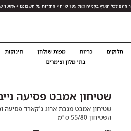
ץ בקנייה מעל 199 ש"ח > החזרות על חשבוננו > 100% שביעות רצון
חלוקים
כריות
מפות שולחן
תינוקות
בתי מלון וצימרים
שטיחון אמבט פסיעה נייב
השטיחון 55/80 ס"מ