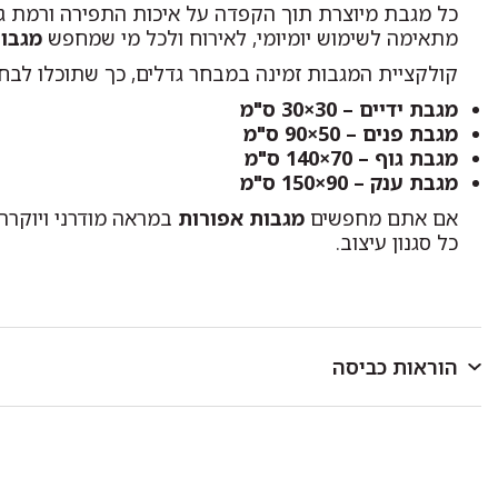
כל מגבת מיוצרת תוך הקפדה על איכות התפירה ורמת גי
מתאימה לשימוש יומיומי, לאירוח ולכל מי שמחפש
מגבות
קולקציית המגבות זמינה במבחר גדלים, כך שתוכלו לבח
מגבת ידיים – 30×30 ס"מ
מגבת פנים – 50×90 ס"מ
מגבת גוף – 70×140 ס"מ
מגבת ענק – 90×150 ס"מ
אם אתם מחפשים
מגבות אפורות
במראה מודרני ויוקרת
כל סגנון עיצוב.
הוראות כביסה
לכבס במכונת כביסה או ביד בטמפרטורה שאינה עולה על 40 מעלות.
כביסה ראשונה בנפרד.
להפריד בין צבעים בהירים וכהים.
אין להוסיף כלור או חומר מלבין אחר.