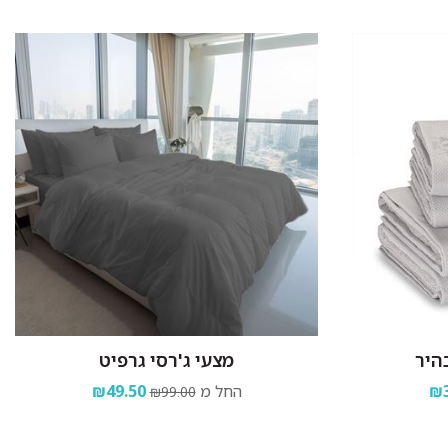
היר
מצעי ג'רסי גרפיט
₪3
החל מ
₪49.50
₪99.00