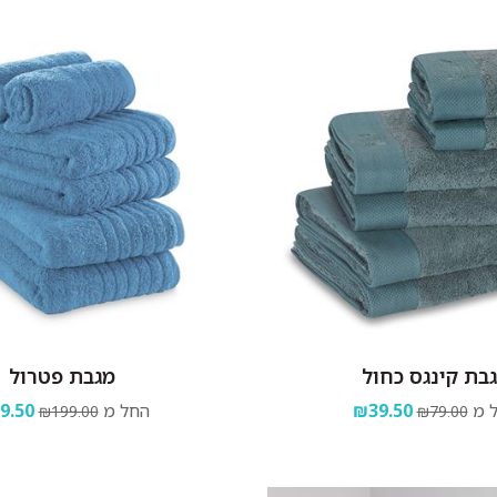
בת קינגס כחול
מגבת פטרול
 מ
₪39.50
החל מ
9.50
₪199.00
₪79.00