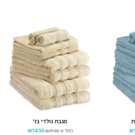
ת
מגבת גולדי בז'
₪1
החל מ
₪14.50
₪29.00