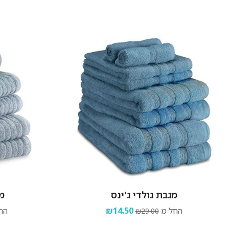
מגבת גולדי ג'ינס
מ
החל מ
₪14.50
הח
₪29.00