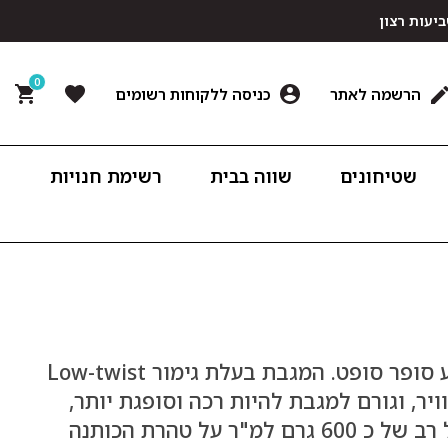
0
הרשמה לאתר
כניסה ללקוחות רשומים
שטיחונים
שווה בבית
רשימת חנויות
מגבת גולדי אפור עשויה 100% כותנה במגע סופר סופט. המגבת בעלת גימור Low-twist
יר, וגורם למגבת להיות רכה וסופגת יותר,
ובנוסף להתייבש מהר יותר. המגבת במשקל רב של כ 600 גרם למ"ר על טהרת הכותנה