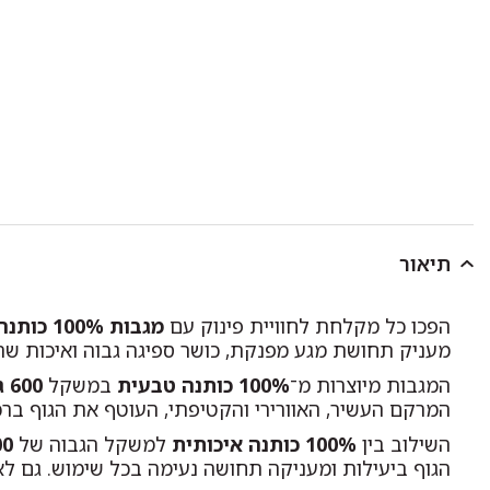
תיאור
הפכו כל מקלחת לחוויית פינוק עם
מגבות 100% כותנה במשקל 600 גרם למ"ר (600 GSM)
מעניק תחושת מגע מפנקת, כושר ספיגה גבוה ואיכות שת
המגבות מיוצרות מ־
100% כותנה טבעית
במשקל
600 גרם למ"ר
המרקם העשיר, האוורירי והקטיפתי, העוטף את הגוף בר
השילוב בין
100% כותנה איכותית
למשקל הגבוה של
GSM
הגוף ביעילות ומעניקה תחושה נעימה בכל שימוש. גם לאח