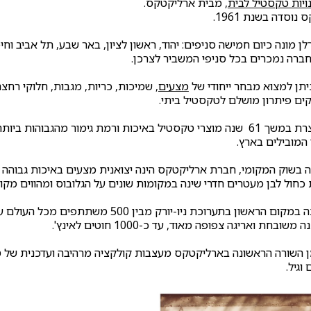
ויות טקסטיל לבית
, מבית ארליקטקס.
וסדה בשנת 1961.
ן מונה כיום חמישה סניפים: יהוד, ראשון לציון, באר שבע, תל אביב וחי
חברה נמכרים בכל סניפי המשביר לצרכן.
ניתן למצוא מבחר ייחודי של
מצעים
, שמיכות, כריות, מגבות, חלוקי רחצה
ים פיתרון מושלם לטקסטיל ביתי.
ת ורמת גימור מהגבוהות ביותר בעולם
 המובילים בארץ.
 בשוק המקומי, חברת ארליקטקס הינה יצואנית מצעים באיכות גבוהה ב
חול לבן מעטרים חדרי שינה במקומות שונים על הגלובוס ומהווים מקור
 בתערוכת ניו-יורק מבין 500 משתתפים מכל העולם על עיצוב ואיכות המצעים
בחת ואריגה צפופה מאוד, עד כ-1000 חוטים לאינץ'.
 השורה הראשונה בארליקטקס מעצבות קולקציה מרהיבה ועדכנית של טק
וגיל.