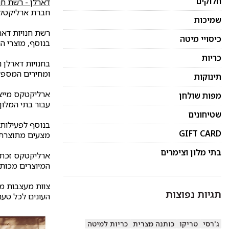
חלוקים
דארלן - רשת חנ
חברת ארליקטקס נ
שמיכות
רשת חנויות דארל
כיסויי מיטה
בנוסף, מוצרי ה
כריות
בחנויות דארלן 
ומחירים המספק
תינוקות
ארליקטקס מייצרת במשך 61 שנה מוצרי טקסטיל באיכו
מפות שולחן
עבור בתי המלון
שטיחונים
בנוסף לפעילותה
GIFT CARD
מצעים מתוצרת כ
בתי מלון וצימרים
ארליקטקס זכתה במקום הראשון
המיוצרים מכותנה משו
צוות מעצבות מן
תגיות נפוצות
העונים לכל טעם 
ג'רסי
טריקו
כותנה מצרית
כריות למיטה