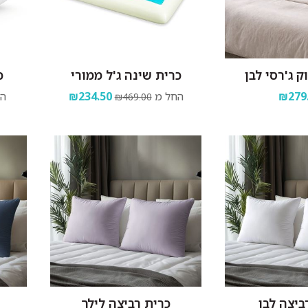
ק ג'רסי לבן
כרית שינה ג'ל ממורי
כ
₪279
החל מ
₪234.50
הח
₪469.00
ביצה לבן
כרית רביצה לילך