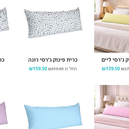
 ג'רסי ליים
כרית פינוק ג'רסי רונה
כר
₪139.50
החל מ
₪159.50
₪319.00
₪27