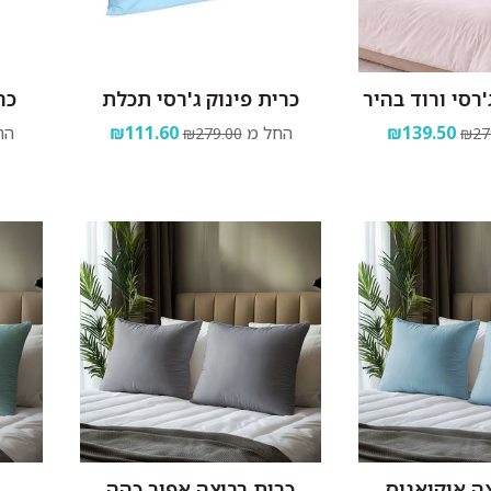
'רסי ורוד בהיר
כרית פינוק ג'רסי תכלת
כר
₪139.50
החל מ
₪111.60
הח
₪279.00
₪27
ה אוקיאנוס
כרית רביצה אפור כהה