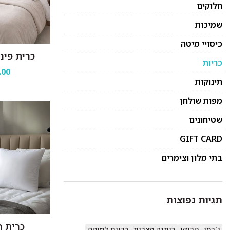
חלוקים
שמיכות
כיסויי מיטה
כרית פינו
כריות
.00
תינוקות
מפות שולחן
שטיחונים
GIFT CARD
בתי מלון וצימרים
תגיות נפוצות
כרית ר
ג'רסי
טריקו
כותנה מצרית
כריות למיטה