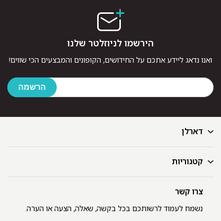
הירשמו לניוזלטר שלנו
ואנו נדאג ליידע אתכם על החידושים, הקופונים והמבצעים הכי שווים!
דארלן
קטגוריות
דף הבית
בלוג
GIFT CARD
צרו קשר
מצעים
רשימת חנויות
מגבות
נשמח לעמוד לרשותכם בכל בקשה, שאלה, הצעה או הערה.
תקנון ומדיניות פרטיות
שמיכות