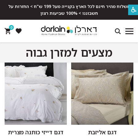
משלוח מהיר חינם לכל הארץ בקנייה מעל 199 ש"ח > החזרות על
חשבוננו > 100% שביעות רצון
0
מצעים למזרן גבוה
דגם אליזבת
דגם דייזי כותנה מצרית