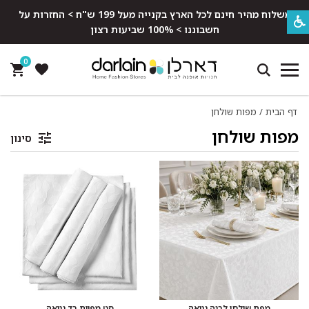
משלוח מהיר חינם לכל הארץ בקנייה מעל 199 ש"ח > החזרות על
חשבוננו > 100% שביעות רצון
0
דף הבית
/
מפות שולחן
מפות שולחן
סינון
מפת שולחן לבנה גנואה
סט מפיות בד גנואה