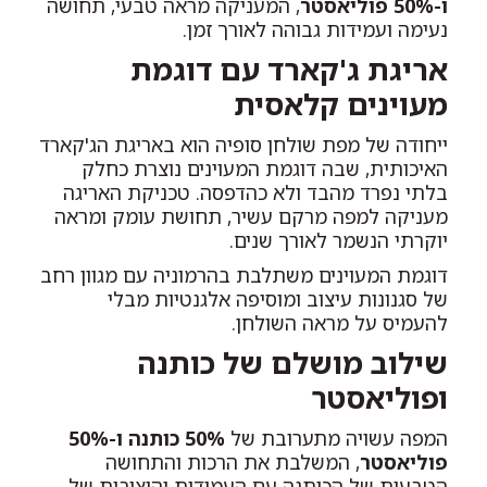
ו-50% פוליאסטר
, המעניקה מראה טבעי, תחושה
נעימה ועמידות גבוהה לאורך זמן.
אריגת ג'קארד עם דוגמת
מעוינים קלאסית
ייחודה של מפת שולחן סופיה הוא באריגת הג'קארד
האיכותית, שבה דוגמת המעוינים נוצרת כחלק
בלתי נפרד מהבד ולא כהדפסה. טכניקת האריגה
מעניקה למפה מרקם עשיר, תחושת עומק ומראה
יוקרתי הנשמר לאורך שנים.
דוגמת המעוינים משתלבת בהרמוניה עם מגוון רחב
של סגנונות עיצוב ומוסיפה אלגנטיות מבלי
להעמיס על מראה השולחן.
שילוב מושלם של כותנה
ופוליאסטר
המפה עשויה מתערובת של
50% כותנה ו-50%
פוליאסטר
, המשלבת את הרכות והתחושה
הטבעית של הכותנה עם העמידות והיציבות של