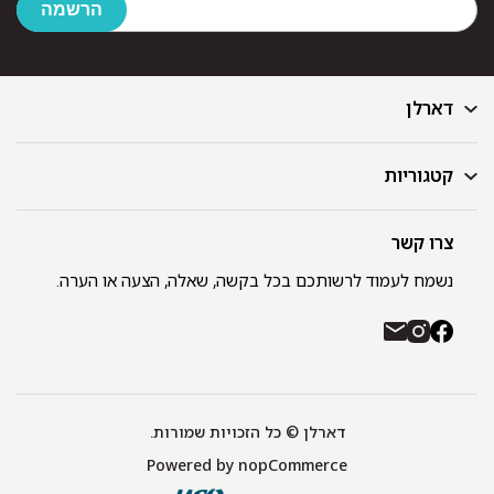
דארלן
קטגוריות
דף הבית
בלוג
GIFT CARD
צרו קשר
מצעים
רשימת חנויות
מגבות
נשמח לעמוד לרשותכם בכל בקשה, שאלה, הצעה או הערה.
תקנון ומדיניות פרטיות
שמיכות
משלוחים והחזרות
כיסויי מיטה
רכישה באתר ובחנויות דארלן עם שוברי קניה / GIFT CARD
חלוקים
יצירת קשר
כריות
אודות
דארלן © כל הזכויות שמורות.
מפות שולחן
Powered by
nopCommerce
תינוקות