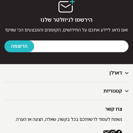
הירשמו לניוזלטר שלנו
ואנו נדאג ליידע אתכם על החידושים, הקופונים והמבצעים הכי שווים!
דארלן
קטגוריות
דף הבית
בלוג
GIFT CARD
צרו קשר
מצעים
רשימת חנויות
מגבות
נשמח לעמוד לרשותכם בכל בקשה, שאלה, הצעה או הערה.
תקנון ומדיניות פרטיות
שמיכות