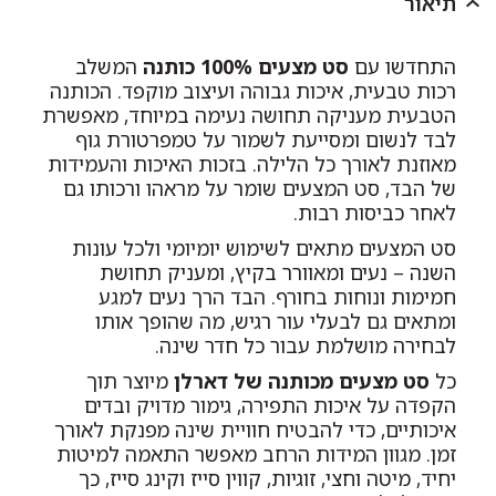
תיאור
התחדשו עם
סט מצעים 100% כותנה
המשלב
רכות טבעית, איכות גבוהה ועיצוב מוקפד. הכותנה
הטבעית מעניקה תחושה נעימה במיוחד, מאפשרת
לבד לנשום ומסייעת לשמור על טמפרטורת גוף
מאוזנת לאורך כל הלילה. בזכות האיכות והעמידות
של הבד, סט המצעים שומר על מראהו ורכותו גם
לאחר כביסות רבות.
סט המצעים מתאים לשימוש יומיומי ולכל עונות
השנה – נעים ומאוורר בקיץ, ומעניק תחושת
חמימות ונוחות בחורף. הבד הרך נעים למגע
ומתאים גם לבעלי עור רגיש, מה שהופך אותו
לבחירה מושלמת עבור כל חדר שינה.
כל
סט מצעים מכותנה של דארלן
מיוצר תוך
הקפדה על איכות התפירה, גימור מדויק ובדים
איכותיים, כדי להבטיח חוויית שינה מפנקת לאורך
זמן. מגוון המידות הרחב מאפשר התאמה למיטות
יחיד, מיטה וחצי, זוגיות, קווין סייז וקינג סייז, כך