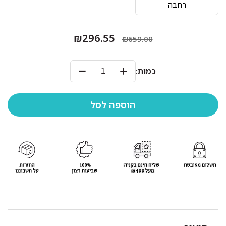
רחבה
₪296.55
₪659.00
כמות: