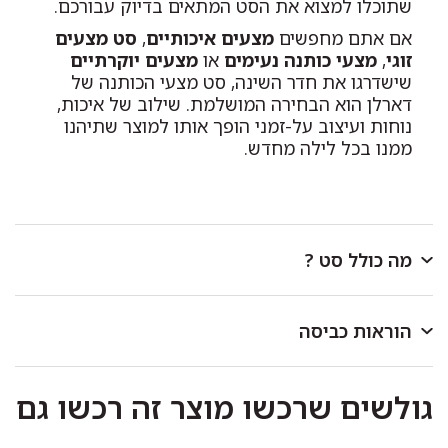
שתוכלו למצוא את הסט המתאים בדיוק עבורכם.
אם אתם מחפשים
מצעים איכותיים
,
סט מצעים
זוגי
,
מצעי כותנה נעימים
או
מצעים יוקרתיים
שישדרגו את חדר השינה, סט מצעי הכותנה של
דארלן הוא הבחירה המושלמת. שילוב של איכות,
נוחות ועיצוב על-זמני הופך אותו למוצר שתיהנו
ממנו בכל לילה מחדש.
מה כולל סט ?
סט למיטת יחיד
כולל ציפית לכרית בגודל 50/70 ס"מ,
סדין למזרן בגודל 90/200/30 ס"מ וציפה לשמיכת יחיד
הוראות כביסה
בגודל 150/200 ס"מ.
לכבס במכונת כביסה או ביד בטמפרטורה שאינה עולה על
סט למיטה וחצי
כולל ציפית לכרית בגודל 50/70 ס"מ,
גולשים שרכשו מוצר זה רכשו גם
40 מעלות.
סדין למזרן בגודל 120/200/30 ס"מ וציפה לשמיכת יחיד
כביסה ראשונה בנפרד.
בגודל 150/200 ס"מ.
להפריד בין צבעים בהירים וכהים.