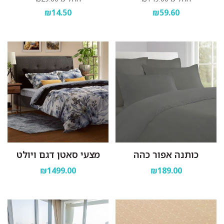
₪14.50
₪59.60
כותנה אפור כהה
מצעי סאטן דגם ויולט
₪1499.00
₪189.00