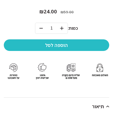
₪24.00
₪59.00
כמות:
תיאור