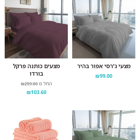
מצעי ג'רסי אפור בהיר
מצעים כותנה פרקל
בורדו
₪99.00
החל מ
₪259.00
₪103.60