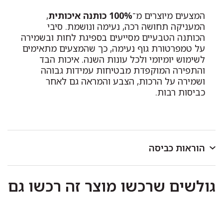
המצעים מיוצרים מ־
100% כותנה איכותית
,
המעניקה תחושה רכה, נעימה ונושמת. סיבי
הכותנה הטבעיים מסייעים בספיגת לחות ובשמירה
על טמפרטורת גוף נעימה, כך שהמצעים מתאימים
לשימוש יומיומי ולכל עונות השנה. איכות הבד
והתפירה המוקפדת מבטיחות עמידות גבוהה
ושמירה על הרכות, הצבע והמראה גם לאחר
כביסות רבות.
הוראות כביסה
לכבס במכונת כביסה או ביד בטמפרטורה שאינה עולה על
גולשים שרכשו מוצר זה רכשו גם
40 מעלות.
כביסה ראשונה בנפרד.
להפריד בין צבעים בהירים וכהים.
אין להוסיף כלור או חומר מלבין אחר.