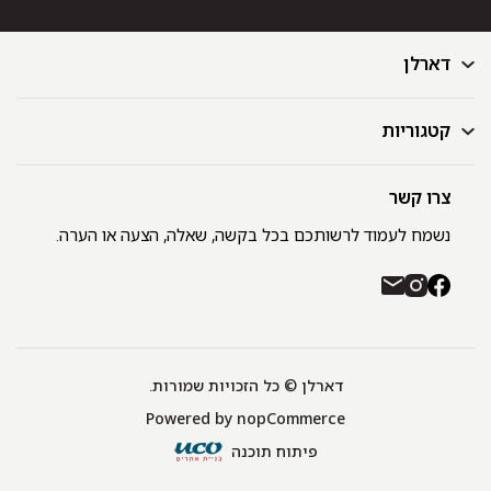
דארלן
קטגוריות
דף הבית
בלוג
GIFT CARD
צרו קשר
מצעים
רשימת חנויות
מגבות
נשמח לעמוד לרשותכם בכל בקשה, שאלה, הצעה או הערה.
תקנון ומדיניות פרטיות
שמיכות
משלוחים והחזרות
כיסויי מיטה
רכישה באתר ובחנויות דארלן עם שוברי קניה / GIFT CARD
חלוקים
יצירת קשר
כריות
אודות
דארלן © כל הזכויות שמורות.
מפות שולחן
Powered by
nopCommerce
תינוקות
שטיחונים
פיתוח תוכנה
שווה בבית