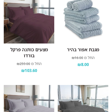
מגבת אפור בהיר
מצעים כותנה פרקל
בורדו
החל מ
₪16.00
החל מ
₪259.00
₪8.00
₪103.60