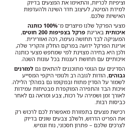
וציפיות לכריות, והתאימו את המצעים בדיוק
למידת המיטה, לעיצוב חדר השינה ולהעדפות
האישיות שלכם.
מצעי הפרקל שלנו מיוצרים מ־
100% כותנה
איכותית
באריגת
פרקל בצפיפות 200 חוטים
,
המעניקה לבד תחושה נעימה, רכה ואוורירית.
אריגת הפרקל ידועה במרקם החלק והקריר שלה,
ולכן היא בחירה מצוינת למי שמחפש מצעי כותנה
איכותיים עם תחושת רעננות בכל עונות השנה.
הסדינים עם הגומי מתוכננים להתאים גם
למזרנים
גבוהים
, הודות לגובה רב ולגומי היקפי המסייע
לשמור על הסדין מתוח ובמקומו גם במהלך הלילה.
איכות הבד והתפירה המוקפדת מבטיחות עמידות
לאורך זמן ושמירה על רכות, צבע ומראה גם לאחר
כביסות רבות.
רכישת מצעים בתפזורת מאפשרת לכם לרכוש רק
את הפריט הדרוש, ולשלב צבעים שונים בדיוק
לצרכים שלכם – פתרון חסכוני, נוח וגמיש.