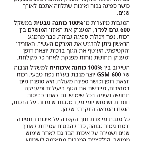
כושר ספיגה גבוה ואיכות שתלווה אתכם לאורך
שנים.
המגבות מיוצרות מ־
100% כותנה טבעית
במשקל
600 גרם למ"ר
, המעניק את האיזון המושלם בין
רכות, נפח ויכולת ספיגה גבוהה. כבר מהמגע
הראשון ניתן להרגיש את המרקם העשיר, האוורירי
והקטיפתי, העוטף את הגוף ברכות יוצאת דופן
ומעניק תחושת נוחות מפנקת לאחר כל מקלחת.
השילוב בין
100% כותנה איכותית
למשקל הגבוה
של
600 GSM
יוצר מגבת בעלת נפח טבעי, רכות
יוצאת דופן וכושר ספיגה מעולה. היא סופגת מים
במהירות, מייבשת את הגוף ביעילות ומעניקה
תחושה נעימה בכל שימוש. גם לאחר כביסות
חוזרות ושימוש יומיומי, המגבות שומרות על הרכות,
הנפח והמראה היוקרתי שלהן.
כל מגבת מיוצרת תוך הקפדה על איכות התפירה
ורמת גימור גבוהה, כדי להבטיח עמידות לאורך
שנים ושמירה על איכות הבד גם לאחר שימוש
ממושך. קולקציית המגבות מתאימה לשימוש