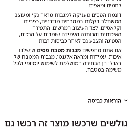
לחמים ומאפים.
דוגמת הפסים מעניקה למגבות מראה נקי ומעוצב
המשתלב בקלות במטבחים מודרניים, כפריים
וקלאסיים. לצד העיצוב המרשים, התפירה
האיכותית והכותנה העמידה שומרות על הרכות,
הספיגה והצבע גם לאחר כביסות רבות.
אם אתם מחפשים
מגבות מטבח פסים
שישלבו
איכות, עמידות ומראה אלגנטי, מגבות המטבח של
דארלן הן הבחירה המושלמת לשימוש יומיומי ולכל
משימה במטבח.
הוראות כביסה
לכבס במכונת כביסה או ביד בטמפרטורה שאינה עולה על
גולשים שרכשו מוצר זה רכשו גם
40 מעלות.
כביסה ראשונה בנפרד.