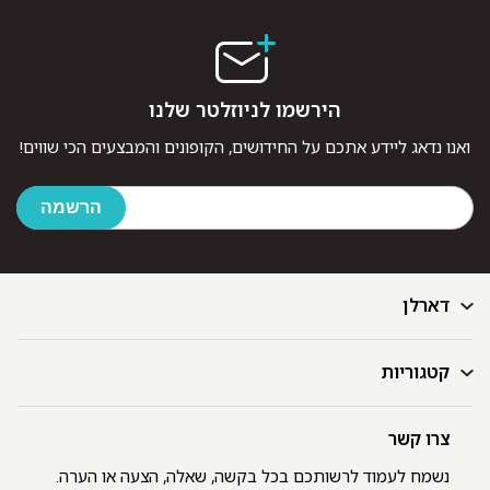
הירשמו לניוזלטר שלנו
ואנו נדאג ליידע אתכם על החידושים, הקופונים והמבצעים הכי שווים!
דארלן
קטגוריות
דף הבית
בלוג
GIFT CARD
צרו קשר
מצעים
רשימת חנויות
מגבות
נשמח לעמוד לרשותכם בכל בקשה, שאלה, הצעה או הערה.