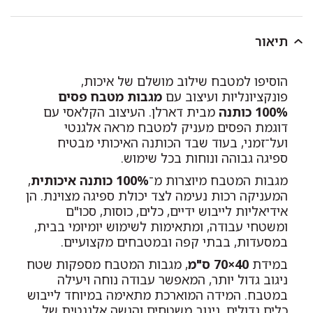
תיאור
הוסיפו למטבח שילוב מושלם של איכות,
פונקציונליות ועיצוב עם
מגבות מטבח פסים
100% כותנה
מבית דארלן. העיצוב הקלאסי עם
דוגמת הפסים מעניק למטבח מראה אלגנטי
ועל־זמני, בעוד שבד הכותנה האיכותי מבטיח
ספיגה גבוהה ונוחות בכל שימוש.
מגבות המטבח מיוצרות מ־
100% כותנה איכותית
,
המעניקה רכות נעימה לצד יכולת ספיגה מצוינת. הן
אידיאליות לייבוש ידיים, כלים, כוסות, סכו"ם
ומשטחי עבודה, ומתאימות לשימוש יומיומי בבית,
במסעדות, בבתי קפה ובמטבחים מקצועיים.
במידת
40×70 ס"מ
, מגבות המטבח מספקות שטח
ניגוב גדול יותר, המאפשר עבודה נוחה ויעילה
במטבח. המידה המוארכת מתאימה במיוחד לייבוש
כלים גדולים, ניגוב משטחים והגשה אלגנטית של