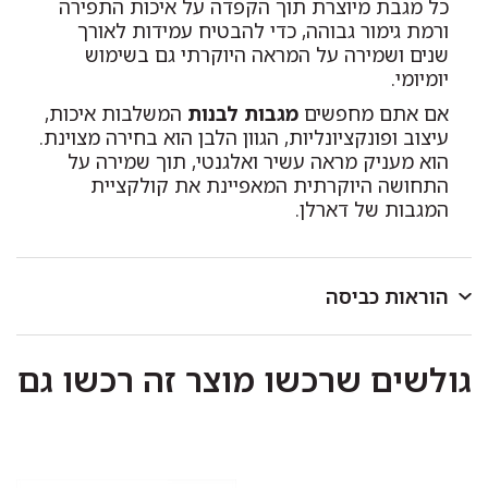
כל מגבת מיוצרת תוך הקפדה על איכות התפירה
ורמת גימור גבוהה, כדי להבטיח עמידות לאורך
שנים ושמירה על המראה היוקרתי גם בשימוש
יומיומי.
אם אתם מחפשים
מגבות לבנות
המשלבות איכות,
עיצוב ופונקציונליות, הגוון הלבן הוא בחירה מצוינת.
הוא מעניק מראה עשיר ואלגנטי, תוך שמירה על
התחושה היוקרתית המאפיינת את קולקציית
המגבות של דארלן.
הוראות כביסה
לכבס במכונת כביסה או ביד בטמפרטורה שאינה עולה על
גולשים שרכשו מוצר זה רכשו גם
40 מעלות.
כביסה ראשונה בנפרד.
להפריד בין צבעים בהירים וכהים.
אין להוסיף כלור או חומר מלבין אחר.
סחיטה עדינה בלבד.