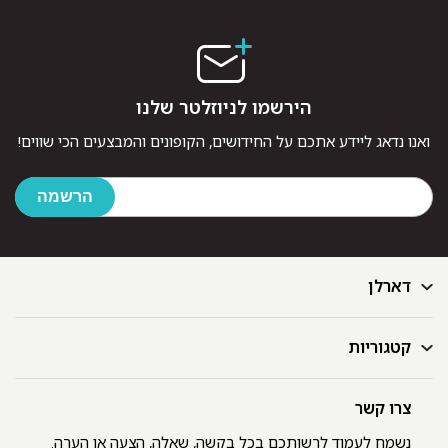
הירשמו לניוזלטר שלנו
ואנו נדאג ליידע אתכם על החידושים, הקופונים והמבצעים הכי שווים!
דארלן
קטגוריות
דף הבית
בלוג
GIFT CARD
צרו קשר
מצעים
רשימת חנויות
מגבות
נשמח לעמוד לרשותכם בכל בקשה, שאלה, הצעה או הערה.