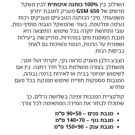
השילוב בין
100% כותנה איכותית
לבין משקל
מרשים של
650 GSM
מעניק למגבת יתרון
משמעותי. סיבי הכותנה הטבעיים מעניקים רכות
נעימה ומלטפת, בעוד שהמשקל הגבוה מוסיף נפח,
עובי ותחושת יוקרה בכל שימוש. התוצאה היא
מגבת הסופגת מים במהירות, מתייבשת ביעילות
ושומרת על הרכות, הנפח והאיכות גם לאחר
כביסות רבות.
הצבע הלבן מעניק מראה נקי, יוקרתי ועל-זמני,
ומשתלב בצורה מושלמת בכל חדר רחצה. בין אם
לשימוש יומיומי בבית או לאירוח ברמה גבוהה,
המגבות מספקות חוויית שימוש מפנקת בכל פעם
מחדש.
קולקציית המגבות זמינה בשלושה גדלים, כך
שתוכלו לבחור את המידה המתאימה לכל צורך:
מגבת פנים – 50×90 ס"מ
מגבת גוף – 70×140 ס"מ
מגבת ענק – 90×150 ס"מ