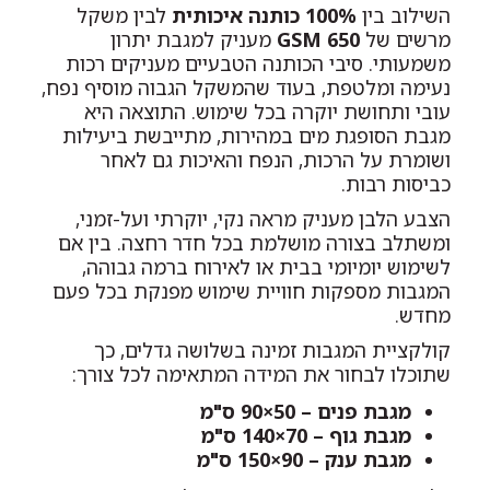
השילוב בין
100% כותנה איכותית
לבין משקל
מרשים של
650 GSM
מעניק למגבת יתרון
משמעותי. סיבי הכותנה הטבעיים מעניקים רכות
נעימה ומלטפת, בעוד שהמשקל הגבוה מוסיף נפח,
עובי ותחושת יוקרה בכל שימוש. התוצאה היא
מגבת הסופגת מים במהירות, מתייבשת ביעילות
ושומרת על הרכות, הנפח והאיכות גם לאחר
כביסות רבות.
הצבע הלבן מעניק מראה נקי, יוקרתי ועל-זמני,
ומשתלב בצורה מושלמת בכל חדר רחצה. בין אם
לשימוש יומיומי בבית או לאירוח ברמה גבוהה,
המגבות מספקות חוויית שימוש מפנקת בכל פעם
מחדש.
קולקציית המגבות זמינה בשלושה גדלים, כך
שתוכלו לבחור את המידה המתאימה לכל צורך:
מגבת פנים – 50×90 ס"מ
מגבת גוף – 70×140 ס"מ
מגבת ענק – 90×150 ס"מ