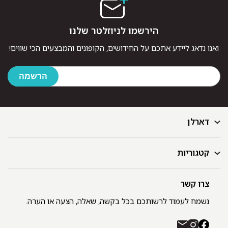
הירשמו לניוזלטר שלנו
ואנו נדאג ליידע אתכם על החידושים, הקופונים והמבצעים הכי שווים!
דארלן
קטגוריות
דף הבית
בלוג
GIFT CARD
צרו קשר
מצעים
רשימת חנויות
מגבות
נשמח לעמוד לרשותכם בכל בקשה, שאלה, הצעה או הערה.
תקנון ומדיניות פרטיות
שמיכות
משלוחים והחזרות