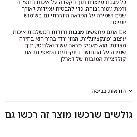
כל מגבת מיוצרת תוך הקפדה על איכות התפירה
ורמת גימור גבוהה, כדי להבטיח עמידות לאורך
שנים ושמירה על המראה היוקרתי גם בשימוש
יומיומי.
אם אתם מחפשים
מגבות ורודות
המשלבות איכות,
עיצוב ופונקציונליות, הגוון ורוד בהיר הוא בחירה
מצוינת. הוא מעניק מראה עשיר ואלגנטי, תוך
שמירה על התחושה היוקרתית המאפיינת את
קולקציית המגבות של דארלן.
הוראות כביסה
לכבס במכונת כביסה או ביד בטמפרטורה שאינה עולה על
גולשים שרכשו מוצר זה רכשו גם
40 מעלות.
כביסה ראשונה בנפרד.
להפריד בין צבעים בהירים וכהים.
אין להוסיף כלור או חומר מלבין אחר.