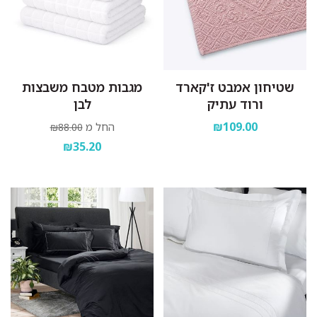
שטיחון אמבט ז'קארד
מגבות מטבח משבצות
ורוד עתיק
לבן
₪109.00
החל מ
₪88.00
₪35.20