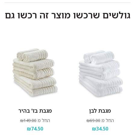
לכבס במכונת כביסה או ביד בטמפרטורה שאינה עולה על
גולשים שרכשו מוצר זה רכשו גם
40 מעלות.
כביסה ראשונה בנפרד.
להפריד בין צבעים בהירים וכהים.
אין להוסיף כלור או חומר מלבין אחר.
סחיטה עדינה בלבד.
לתלות מיד בגמר הכביסה במקום מוצל.
מגבת לבן
מגבת בז' בהיר
החל מ
החל מ
₪149.00
₪69.00
₪74.50
₪34.50