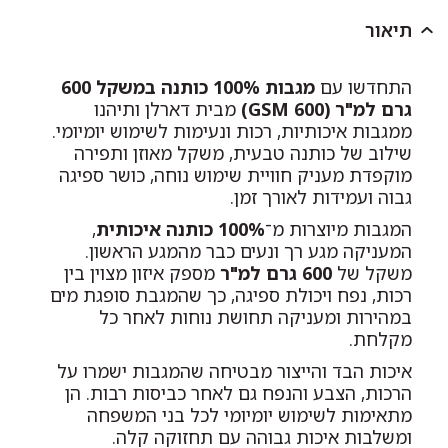
תיאור
התחדשו עם
מגבות 100% כותנה במשקל 600
גרם למ"ר (600 GSM)
מבית דארלן ותיהנו
ממגבות איכותיות, רכות ונעימות לשימוש יומיומי.
שילוב של כותנה טבעית, משקל מאוזן ותפירה
מוקפדת מעניק חוויית שימוש נוחה, כושר ספיגה
גבוה ועמידות לאורך זמן.
המגבות מיוצרות מ־
100% כותנה איכותית
,
המעניקה מגע רך ונעים כבר מהמגע הראשון.
משקל של
600 גרם למ"ר
מספק איזון מצוין בין
רכות, נפח ויכולת ספיגה, כך שהמגבת סופגת מים
במהירות ומעניקה תחושת נוחות לאחר כל
מקלחת.
איכות הבד והייצור מבטיחה שהמגבות ישמרו על
הרכות, הצבע והנפח גם לאחר כביסות רבות. הן
מתאימות לשימוש יומיומי לכל בני המשפחה
ומשלבות איכות גבוהה עם תחזוקה קלה.