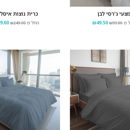
צעי ג'רסי לבן
כרית נוצות איסל
 מ
₪49.50
החל מ
9.60
₪249.00
₪99.00