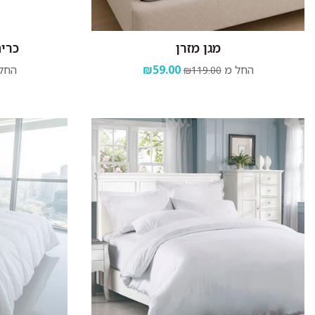
מגן מזרן
כרית
החל מ
₪59.00
החל
₪119.00