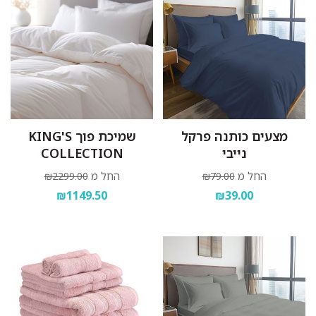
מצעים כותנה פרקל
שמיכת פוך KING'S
נייבי
COLLECTION
החל מ
החל מ
₪2299.00
₪79.00
₪1149.50
₪39.00