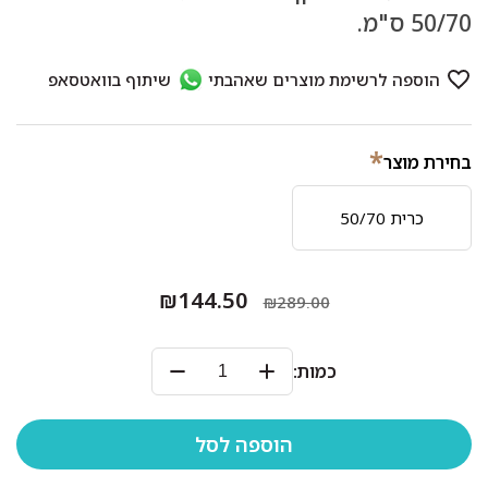
50/70 ס"מ.
*
בחירת מוצר
כרית 50/70
₪144.50
₪289.00
כמות: