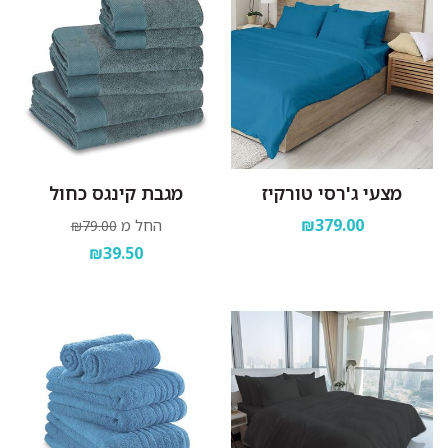
מצעי ג'רסי טורקיז
מגבת קינגס כחול
₪379.00
החל מ
₪79.00
₪39.50