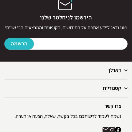
הירשמו לניוזלטר שלנו
ואנו נדאג ליידע אתכם על החידושים, הקופונים והמבצעים הכי שווים!
דארלן
קטגוריות
דף הבית
בלוג
GIFT CARD
צרו קשר
מצעים
רשימת חנויות
מגבות
נשמח לעמוד לרשותכם בכל בקשה, שאלה, הצעה או הערה.
תקנון ומדיניות פרטיות
שמיכות
משלוחים והחזרות
כיסויי מיטה