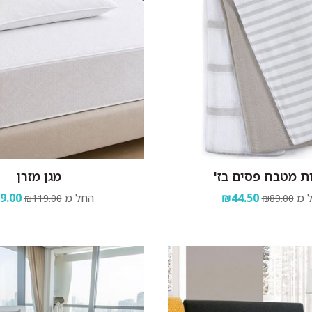
ת מטבח פסים בז'
מגן מזרן
 מ
₪44.50
החל מ
9.00
₪119.00
₪89.00