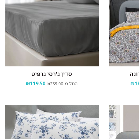
ונה
סדין ג'רסי גרפיט
₪18
החל מ
₪119.50
₪239.00