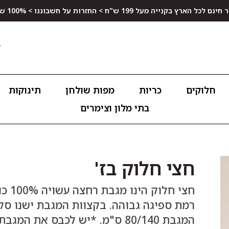
ץ בקנייה מעל 199 ש"ח > החזרות על חשבוננו > 100% שביעות רצון
חלוקים
כריות
מפות שולחן
תינוקות
בתי מלון וצימרים
חצי חלוק בז'
רמת ספיגה גבוהה. בקצוות המגבת ישנו סקו
המגבת 80/140 ס"מ. *יש לכבס את המגבת כאשר הסקוטש' סגור אחד על גבי השני.