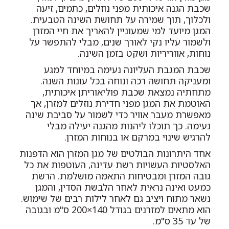
שכבת הגנה איכותית מפני נוזלים, כתמים, זיעה
ולכלוך, תוך שמירה על תחושת השינה הטבעית.
המגן מיועד למי שמעוניין להאריך את חיי המזרן
ולשמור עליו נקי לאורך שנים, מבלי להתפשר על
נוחות, אווריריות ושקט בזמן השינה.
שכבת המגבת העליונה נעימה במיוחד למגע
ומעניקה תחושה רכה ונוחה בכל עונות השנה.
מתחתיה נמצאת שכבת פוליאוריתן איכותית,
האוטמת את המגן מפני חדירת נוזלים למזרן, אך
מאפשרת מעבר אוויר כדי לשמור על סביבת שינה
נעימה. כך תוכלו ליהנות מהגנה יעילה מבלי
להרגיש שינוי במרקם או בנוחות המזרן.
אחד היתרונות הבולטים של מגן המזרן הוא הדפנות
האלסטיות העשויות רשת עדינה, העוטפות את כל
גובה המזרן ומבטיחות התאמה מושלמת. הרשת
כמעט ואינה נראית לאחר הלבשת הסדין, והמגן
נשאר מתוח ויציב גם לאחר לילות רבים של שימוש.
הוא מתאים למזרנים בגודל 140×200 ס"מ ובגובה
של עד 35 ס"מ.