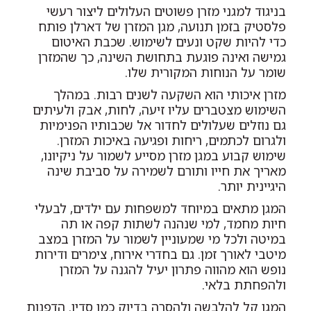
בניגוד למגני מזרן פשוטים העלולים ליצור רעשי
פלסטיק בזמן תנועה, מגן המזרן של דארלן פותח
כדי להיות שקט ונעים לשימוש. שכבת האיטום
גמישה ואינה פוגעת בתחושת השינה, כך שהמזרן
שומר על הנוחות המקורית שלו.
מזרן איכותי הוא השקעה לשנים רבות. במהלך
השימוש מצטברים עליו זיעה, לחות, אבק ולעיתים
גם נוזלים שעלולים לחדור אל שכבותיו הפנימיות
ולגרום לכתמים, ריחות ופגיעה באיכות המזרן.
שימוש קבוע במגן מזרן מסייע לשמור על ניקיונו,
מאריך את חייו ותורם לשמירה על סביבת שינה
היגיינית יותר.
המגן מתאים במיוחד למשפחות עם ילדים, לבעלי
חיות מחמד, למי שנהנה לשתות קפה או תה
במיטה ולכל מי שמעוניין לשמור על המזרן במצב
מיטבי לאורך זמן. גם בחדרי אירוח, צימרים ודירות
נופש הוא מהווה פתרון יעיל להגנה על המזרן
ולהפחתת בלאי.
המגן קל להלבשה ולהסרה בדיוק כמו סדין. הדפנות