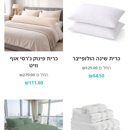
כרית שינה הולופייבר
כרית פינוק ג'רסי אוף
וויט
החל מ
₪129.00
החל מ
₪279.00
₪64.50
₪111.60