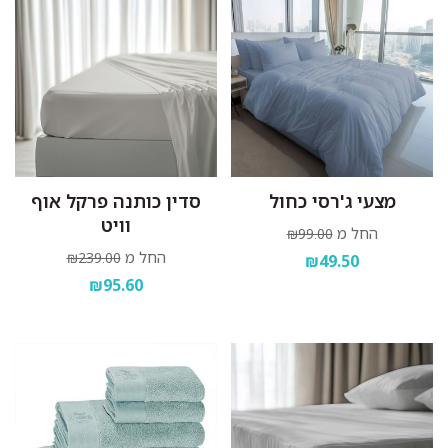
מצעי ג'רסי כחול
סדין כותנה פרקל אוף
וויט
החל מ
₪99.00
החל מ
₪239.00
₪49.50
₪95.60