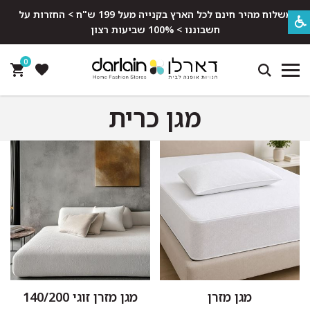
משלוח מהיר חינם לכל הארץ בקנייה מעל 199 ש"ח > החזרות על
חשבוננו > 100% שביעות רצון
0
מגן כרית
מגן מזרן
מגן מזרן זוגי 140/200