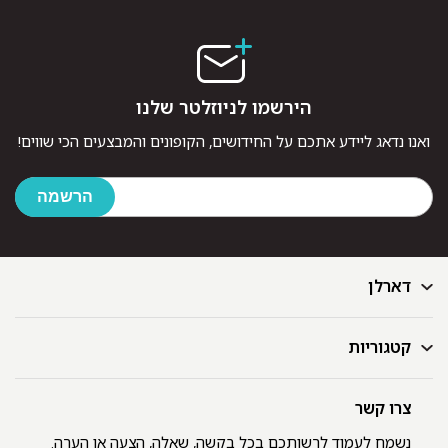
הירשמו לניוזלטר שלנו
ואנו נדאג ליידע אתכם על החידושים, הקופונים והמבצעים הכי שווים!
דארלן
קטגוריות
דף הבית
בלוג
GIFT CARD
צרו קשר
מצעים
רשימת חנויות
מגבות
נשמח לעמוד לרשותכם בכל בקשה, שאלה, הצעה או הערה.