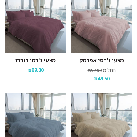
מצעי ג'רסי אפרסק
מצעי ג'רסי בורדו
₪99.00
החל מ
₪99.00
₪49.50