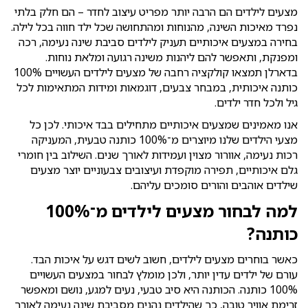
מצעים לילדים הם הרבה יותר מפריט עיצוב לחדר – הם חלק בלתי
נפרד מאיכות השינה, מהנוחות ומהתחושה שכל ילד חווה בכל לילה.
בחירה במצעים איכותיים תעניק לילדים סביבת שינה נעימה, רכה
ומפנקת, ותאפשר להם ליהנות משינה רגועה ומלאת נוחות.
בדארלן תמצאו קולקציה רחבה של מצעים לילדים העשויים 100%
כותנה איכותית, במבחר צבעים, דוגמאות ומידות המתאימות לכל
גיל ולכל חדר ילדים.
אנו מאמינים שמצעים איכותיים מתחילים בבד איכותי. לכן כל
מצעי הילדים שלנו מיוצרים מ־100% כותנה טבעית, המעניקה
רכות נעימה, אוורור מצוין ועמידות לאורך שנים. השילוב בין חומרי
גלם איכותיים, תפירה מוקפדת ועיצובים צבעוניים יוצר מצעים
שילדים אוהבים והורים סומכים עליהם.
למה לבחור מצעים לילדים מ־100%
כותנה?
כאשר בוחרים מצעים לילדים, חשוב לשים דגש על איכות הבד.
עורם של ילדים עדין יותר, ולכן מומלץ לבחור במצעים העשויים
100% כותנה. הכותנה היא סיב טבעי, נעים למגע, נושם ומאפשר
זרימת אוויר טובה, כך שהילדים נהנים מסביבת שינה נעימה לאורך