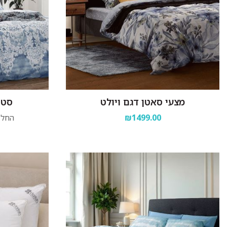
מצעי סאטן דגם ויולט
סט 
₪1499.00
החל 