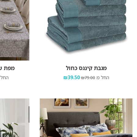
מגבת קינגס כחול
מפת שו
החל מ
₪39.50
החל 
₪79.00