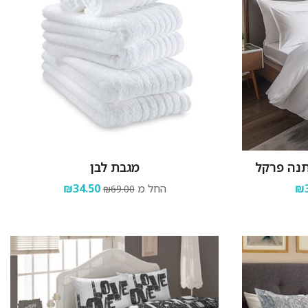
מגבת לבן
₪3
החל מ
₪34.50
₪69.00