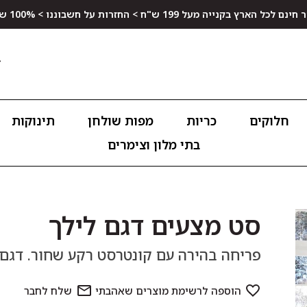
ץ בקנייה מעל 199 ש"ח > החזרות על חשבוננו > 100% שביעות רצון
חלוקים
כריות
מפות שולחן
תינוקות
בתי מלון וצימרים
סט מצעים דגם לילך
פריחה בהירה עם קונטרסט רקע שחור. דגם לילך עשוי 100% כותנה סר