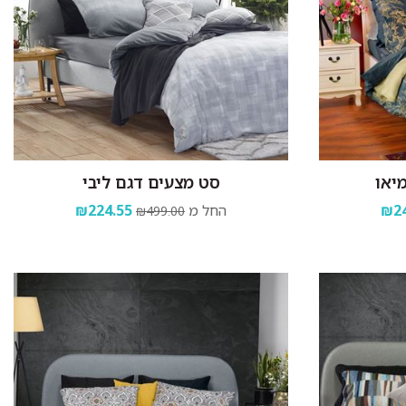
יאו
סט מצעים דגם ליבי
₪24
החל מ
₪224.55
₪499.00