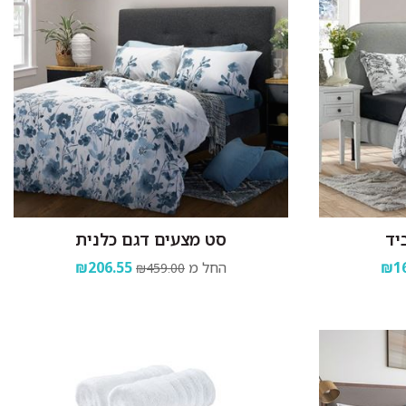
יד
סט מצעים דגם כלנית
₪16
החל מ
₪206.55
₪459.00