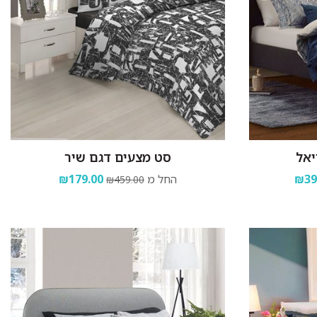
יאל
סט מצעים דגם שיר
₪39
החל מ
₪179.00
₪459.00