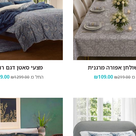
לחן אפורה מרגנית
מצעי סאטן דגם רו
מ
₪109.00
החל מ
9.00
₪1299.00
₪219.00