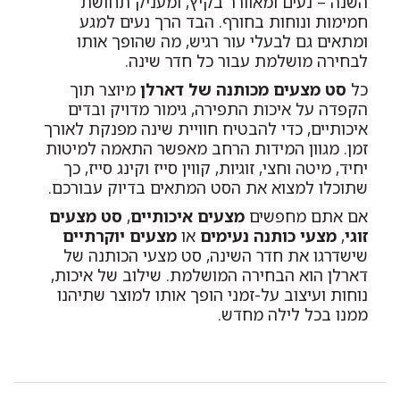
השנה – נעים ומאוורר בקיץ, ומעניק תחושת
חמימות ונוחות בחורף. הבד הרך נעים למגע
ומתאים גם לבעלי עור רגיש, מה שהופך אותו
לבחירה מושלמת עבור כל חדר שינה.
כל
סט מצעים מכותנה של דארלן
מיוצר תוך
הקפדה על איכות התפירה, גימור מדויק ובדים
איכותיים, כדי להבטיח חוויית שינה מפנקת לאורך
זמן. מגוון המידות הרחב מאפשר התאמה למיטות
יחיד, מיטה וחצי, זוגיות, קווין סייז וקינג סייז, כך
שתוכלו למצוא את הסט המתאים בדיוק עבורכם.
אם אתם מחפשים
מצעים איכותיים
,
סט מצעים
זוגי
,
מצעי כותנה נעימים
או
מצעים יוקרתיים
שישדרגו את חדר השינה, סט מצעי הכותנה של
דארלן הוא הבחירה המושלמת. שילוב של איכות,
נוחות ועיצוב על-זמני הופך אותו למוצר שתיהנו
ממנו בכל לילה מחדש.