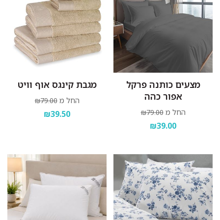
מצעים כותנה פרקל
מגבת קינגס אוף וויט
אפור כהה
החל מ
₪79.00
החל מ
₪79.00
₪39.50
₪39.00