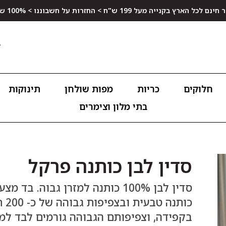
ץ בקנייה מעל 199 ש"ח > החזרות על חשבוננו > 100% שביעות רצון
חלוקים
כריות
מפות שולחן
תינוקות
בתי מלון וצימרים
סדין לבן כותנה פרקל
כות
בקפידה, וצפיפותם הגבוהה גורמים לבד למ