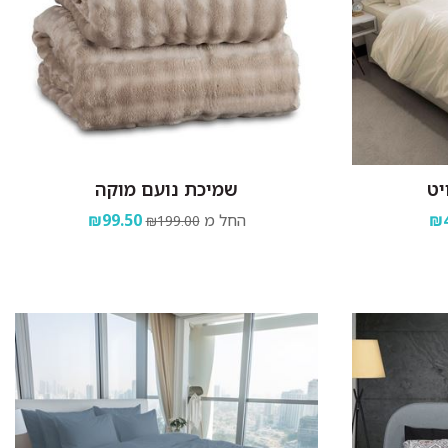
יט
שמיכת נועם מוקה
₪4
החל מ
₪99.50
₪199.00