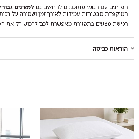
הסדינים עם הגומי מתוכננים להתאים גם
למזרנים גבוהי
המוקפדת מבטיחות עמידות לאורך זמן ושמירה על רכות,
רכישת מצעים בתפזורת מאפשרת לכם לרכוש רק את הפריט 
הוראות כביסה
לכבס במכונת כביסה או ביד בטמפרטורה שאינה עולה על 40 מעלות.
כביסה ראשונה בנפרד.
להפריד בין צבעים בהירים וכהים.
אין להוסיף כלור או חומר מלבין אחר.
סחיטה עדינה בלבד.
לתלות מיד בגמר הכביסה במקום מוצל.