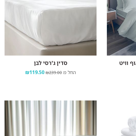
ף וויט
סדין ג'רסי לבן
החל מ
₪119.50
₪239.00