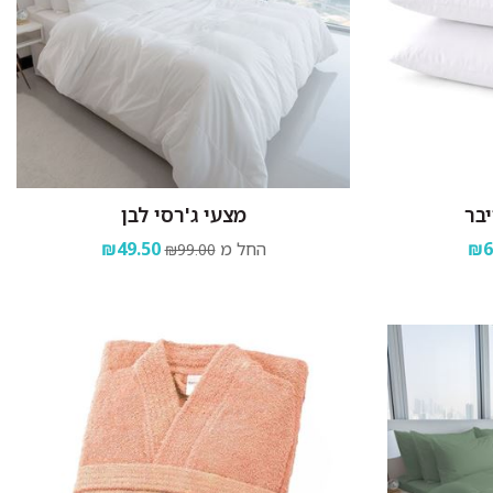
יבר
מצעי ג'רסי לבן
₪6
החל מ
₪49.50
₪99.00