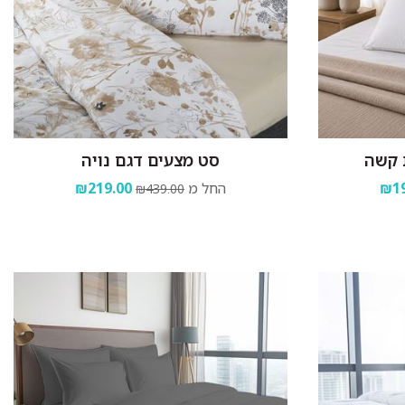
 קשה
סט מצעים דגם נויה
₪19
החל מ
₪219.00
₪439.00