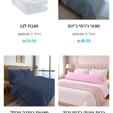
מצעי ג'רסי ג'ינס
מגבת לבן
החל מ
החל מ
₪69.00
₪99.00
₪34.50
₪49.50
כרית פינוק ג'רסי ורוד
מצעים כותנה פרקל