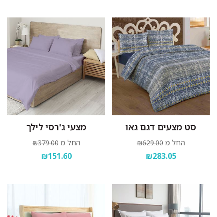
סט מצעים דגם גאו
מצעי ג'רסי לילך
החל מ
החל מ
₪379.00
₪629.00
₪151.60
₪283.05