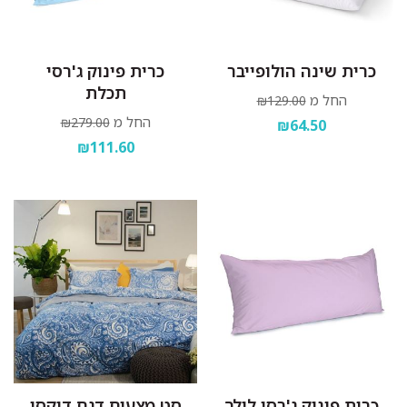
כרית שינה הולופייבר
כרית פינוק ג'רסי
תכלת
החל מ
₪129.00
החל מ
₪279.00
₪64.50
₪111.60
כרית פינוק ג'רסי לילך
סט מצעים דגם דיקסי