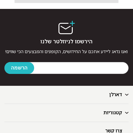
הירשמו לניוזלטר שלנו
ואנו נדאג ליידע אתכם על החידושים, הקופונים והמבצעים הכי שווים!
דארלן
קטגוריות
דף הבית
בלוג
GIFT CARD
צרו קשר
מצעים