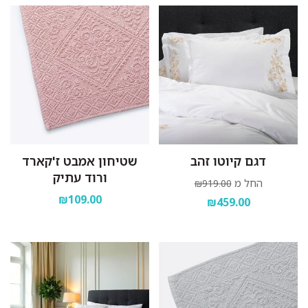
דגם קיוטו זהב
שטיחון אמבט ז'קארד
ורוד עתיק
החל מ
₪919.00
₪109.00
₪459.00