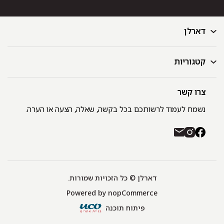
דארלן
קטגוריות
דף הבית
בלוג
GIFT CARD
צרו קשר
מצעים
רשימת חנויות
מגבות
נשמח לעמוד לרשותכם בכל בקשה, שאלה, הצעה או הערה.
תקנון ומדיניות פרטיות
שמיכות
משלוחים והחזרות
כיסויי מיטה
רכישה באתר ובחנויות דארלן עם שוברי קניה / GIFT CARD
חלוקים
יצירת קשר
כריות
אודות
דארלן © כל הזכויות שמורות.
מפות שולחן
Powered by
nopCommerce
תינוקות
שטיחונים
פיתוח תוכנה
שווה בבית