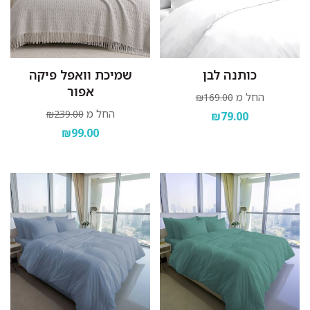
כותנה לבן
שמיכת וואפל פיקה
אפור
החל מ
₪169.00
החל מ
₪239.00
₪79.00
₪99.00