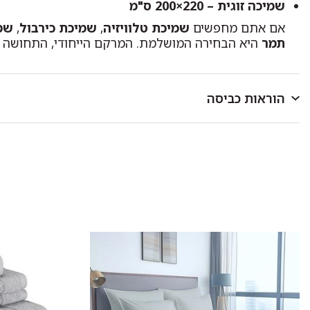
שמיכה זוגית – 220×200 ס"מ
אם אתם מחפשים
שמיכת טלוויזיה
,
שמיכת כירבול
,
שמ
תמר
היא הבחירה המושלמת. המרקם הייחודי, התחושה 
הוראות כביסה
לכבס במכונת כביסה או ביד בטמפרטורה שאינה עולה על 40 מעלות.
כביסה ראשונה בנפרד.
להפריד בין צבעים בהירים וכהים.
אין להוסיף כלור או חומר מלבין אחר.
סחיטה עדינה בלבד.
לתלות מיד בגמר הכביסה במקום מוצל.