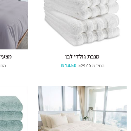
מגבת גולדי לבן
מצעים
החל מ
₪14.50
החל
₪29.00