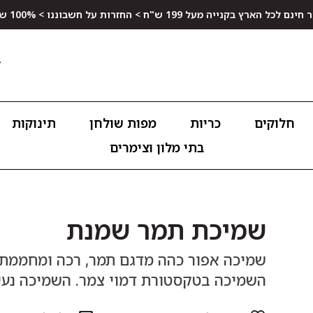
ץ בקנייה מעל 199 ש"ח > החזרות על חשבוננו > 100% שביעות רצון
חלוקים
כריות
מפות שולחן
תינוקות
בתי מלון וצימרים
שמיכת תמר שמנת
שמיכה אפור כהה מדגם תמר, רכה ומחממת 
השמיכה בטקסטורת דמוי צמר. השמיכה נע