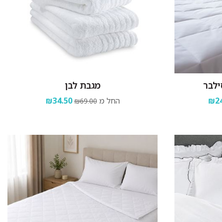
ילבר
מגבת לבן
₪24
החל מ
₪34.50
₪69.00