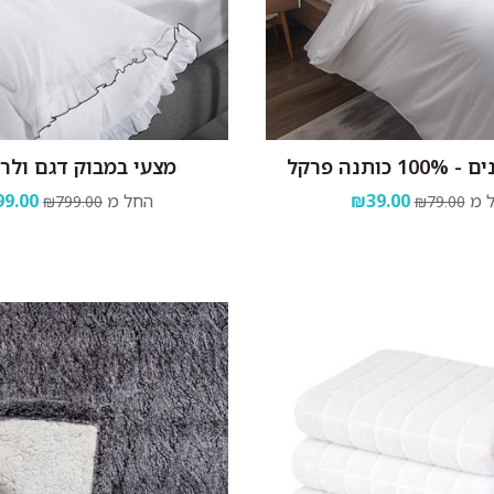
כותנה פרקל
מצעי במבוק דגם ולרי
 מ
₪39.00
החל מ
9.00
₪799.00
₪79.00