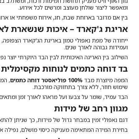
גוון האוף וויט מעניק תחושת חמימות ורכות, ומשתלב בצו
ומאפשר ליצור שולחן מעוצב ומרשים לכל אירוע.
בין אם מדובר בארוחת שבת, חג, אירוח משפחתי או ארוח
אריגת ג'קארד – איכות שנשארת לאו
ייחודה של מפת נאפולי טמון באריגת הג'קארד הצפופה, 
ועמידות גבוהה לאורך שנים.
השילוב בין האריגה האיכותית לבין הבד היוקרתי יוצר נפ
בד דוחה כתמים לנוחות מקסימלית
המפה מיוצרת מבד
100% פוליאסטר דוחה כתמים
, המ
שימוש חוזר, ללא צורך בתחזוקה מורכבת.
הבד עמיד, שומר על צבעו ועל מראהו לאורך זמן ומתאים 
מגוון רחב של מידות
דגם נאפולי זמין במבחר גדול של מידות, כך שניתן להתא
בחירת המידה המתאימה מעניקה כיסוי מושלם, נפילה אל