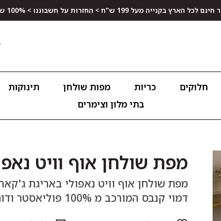
ץ בקנייה מעל 199 ש"ח > החזרות על חשבוננו > 100% שביעות רצון
חלוקים
כריות
מפות שולחן
תינוקות
בתי מלון וצימרים
מפת שולחן אוף וויט נאפו
מפת שולחן אוף וויט נאפולי באריגת ג'קאר
דמוי קנבס המורכב מ 100% פוליאסטר ודוחה כתמים.