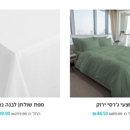
צעי ג'רסי ירוק
מפת שולחן לבנה נא
 מ
₪44.50
החל מ
9.00
₪219.00
₪89.00