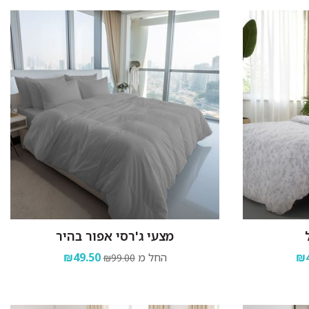
מצעי ג'רסי אפור בהיר
₪4
החל מ
₪49.50
₪99.00