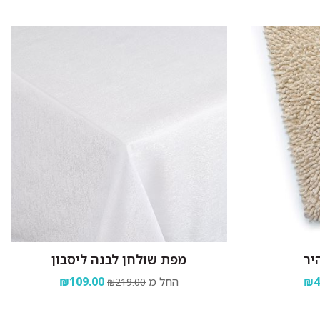
יר
מפת שולחן לבנה ליסבון
₪4
החל מ
₪109.00
₪219.00