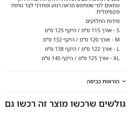
מתאים למי שמחפש מראה רגוע ומודרני לצד נוחות
מקסימלית.
מידות החלוקים:
S - אורך 115 ס"מ / היקף 125 ס"מ
M - אורך 120 ס"מ / היקף 132 ס"מ
L - אורך 122 ס"מ / היקף 138 ס"מ
XL - אורך 125 ס"מ / היקף 145 ס"מ
הוראות כביסה
לכבס במכונת כביסה או ביד בטמפרטורה שאינה עולה על
גולשים שרכשו מוצר זה רכשו גם
40 מעלות.
כביסה ראשונה בנפרד.
להפריד בין צבעים בהירים וכהים.
אין להוסיף כלור או חומר מלבין אחר.
סחיטה עדינה בלבד.