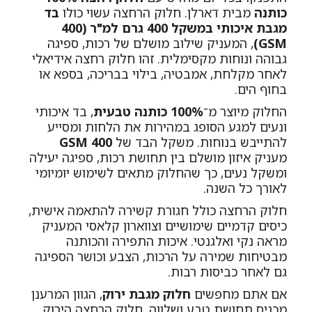
כותנה
מבית דארלן. חלוק הרחצה עשוי כולו
בד
מגבת איכותי במשקל 400 גרם למ"ר (400
GSM)
, המעניק שילוב מושלם של רכות, ספיגה
גבוהה ונוחות מקסימלית. זהו חלוק רחצה אידיאלי
לאחר מקלחת, אמבטיה, בילוי בבריכה, בספא או
בחוף הים.
החלוק מיוצר מ־
100% כותנה טבעית
, בד איכותי
ונעים למגע הסופג במהירות את הלחות ומסייע
להתייבש בנוחות. משקל הבד של
400 GSM
מעניק איזון מושלם בין תחושת רכות, ספיגה יעילה
ומשקל נעים, כך שהחלוק מתאים לשימוש יומיומי
לאורך כל השנה.
חלוק הרחצה כולל חגורת קשירה להתאמה אישית,
כיסים קדמיים שימושיים וצווארון קלאסי המעניק
מראה נקי ואלגנטי. איכות התפירה והכותנה
מבטיחות שמירה על הרכות, הצבע וכושר הספיגה
גם לאחר כביסות רבות.
אם אתם מחפשים
חלוק מגבת ירוק
, הגוון המרענן
מכניס תחושת טבע ושלווה. חלוק הרחצה הירוק