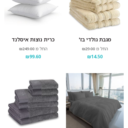
מגבת גולדי בז'
כרית נוצות איסלנד
החל מ
החל מ
₪249.00
₪29.00
₪99.60
₪14.50