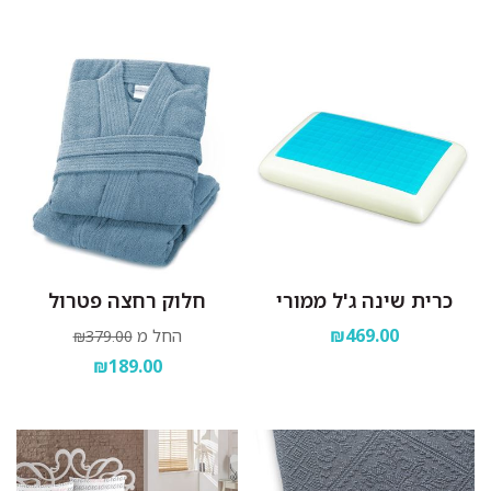
כרית שינה ג'ל ממורי
חלוק רחצה פטרול
₪469.00
החל מ
₪379.00
₪189.00