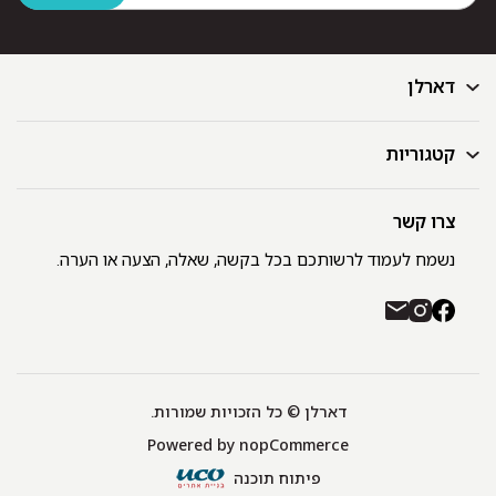
דארלן
קטגוריות
דף הבית
בלוג
GIFT CARD
צרו קשר
מצעים
רשימת חנויות
מגבות
נשמח לעמוד לרשותכם בכל בקשה, שאלה, הצעה או הערה.
תקנון ומדיניות פרטיות
שמיכות
משלוחים והחזרות
כיסויי מיטה
רכישה באתר ובחנויות דארלן עם שוברי קניה / GIFT CARD
חלוקים
יצירת קשר
כריות
אודות
דארלן © כל הזכויות שמורות.
מפות שולחן
Powered by
nopCommerce
תינוקות
שטיחונים
פיתוח תוכנה