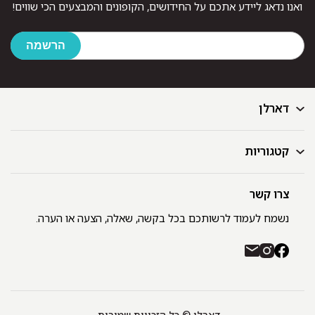
ואנו נדאג ליידע אתכם על החידושים, הקופונים והמבצעים הכי שווים!
דארלן
קטגוריות
דף הבית
בלוג
GIFT CARD
צרו קשר
מצעים
רשימת חנויות
מגבות
נשמח לעמוד לרשותכם בכל בקשה, שאלה, הצעה או הערה.
תקנון ומדיניות פרטיות
שמיכות
משלוחים והחזרות
כיסויי מיטה
רכישה באתר ובחנויות דארלן עם שוברי קניה / GIFT CARD
חלוקים
יצירת קשר
כריות
אודות
דארלן © כל הזכויות שמורות.