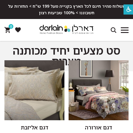
משלוח מהיר חינם לכל הארץ בקנייה מעל 199 ש"ח > החזרות על
חשבוננו > 100% שביעות רצון
0
סט מצעים יחיד מכותנה
מצרית
דגם אורורה
דגם אליזבת