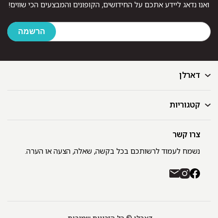
ואנו נדאג ליידע אתכם על החידושים, הקופונים והמבצעים הכי שווים!
דארלן
קטגוריות
דף הבית
בלוג
GIFT CARD
צרו קשר
מצעים
רשימת חנויות
מגבות
נשמח לעמוד לרשותכם בכל בקשה, שאלה, הצעה או הערה.
תקנון ומדיניות פרטיות
שמיכות
משלוחים והחזרות
כיסויי מיטה
רכישה באתר ובחנויות דארלן עם שוברי קניה / GIFT CARD
חלוקים
יצירת קשר
כריות
אודות
דארלן © כל הזכויות שמורות.