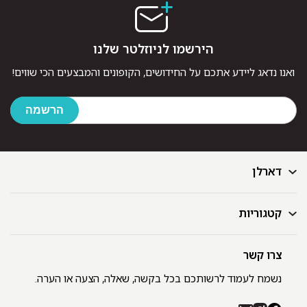
הירשמו לניוזלטר שלנו
ואנו נדאג ליידע אתכם על החידושים, הקופונים והמבצעים הכי שווים!
דארלן
קטגוריות
דף הבית
בלוג
GIFT CARD
צרו קשר
מצעים
רשימת חנויות
מגבות
נשמח לעמוד לרשותכם בכל בקשה, שאלה, הצעה או הערה.
תקנון ומדיניות פרטיות
שמיכות