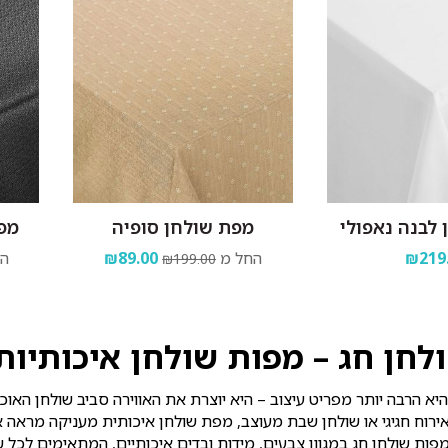
לבנה נאפולי
מפת שולחן סופיה
מפת
₪219
החל מ
₪89.00
הח
₪199.00
לחן חג – מפות שולחן איכותיות
יא הרבה יותר מפריט עיצוב – היא יוצרת את האווירה סביב שולחן האוכל
רוח חגיגי או שולחן שבת מעוצב, מפת שולחן איכותית מעניקה מראה א
ות שולחן חג במגוון צבעים, מידות ובדים איכותיים, המתאימים לכל שול