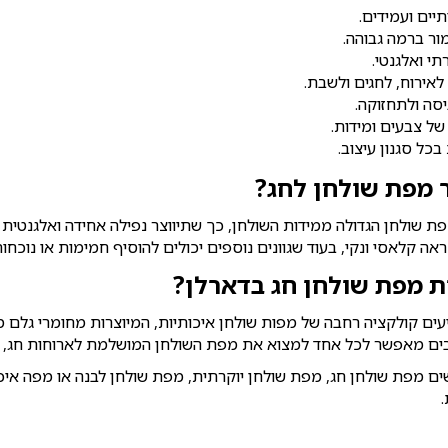
יים ועמידים.
מור ברמה גבוהה.
תי ואלגנטי.
אירוח, לחגים ולשבת.
סה ולתחזוקה.
 של צבעים ומידות.
כל סגנון עיצוב.
 מפת שולחן לחג?
ת שולחן הגדולה ממידות השולחן, כך שתיווצר נפילה אחידה ואלגנטית
אה קלאסי ונקי, בעוד שגוונים נוספים יכולים להוסיף חמימות או נוכח
ת מפת שולחן חג בדארלן?
ים קולקציה רחבה של מפות שולחן איכותיות, המיוצרות מחומרי גלם מובחר
בים מאפשר לכל אחד למצוא את מפת השולחן המושלמת לארוחות חג, שב
 מפת שולחן חג, מפת שולחן יוקרתית, מפת שולחן לבנה או מפה איכו
.