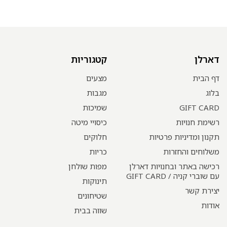
דארלן
קטגוריות
דף הבית
מצעים
בלוג
מגבות
GIFT CARD
שמיכות
רשימת חנויות
כיסויי מיטה
תקנון ומדיניות פרטיות
חלוקים
משלוחים והחזרות
כריות
רכישה באתר ובחנויות דארלן
מפות שולחן
עם שוברי קניה / GIFT CARD
תינוקות
יצירת קשר
שטיחונים
אודות
שווה בבית