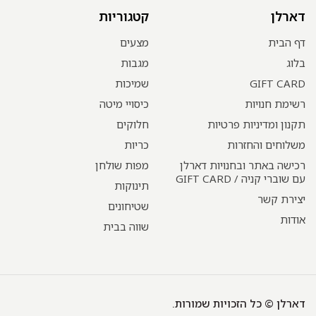
דארלן
קטגוריות
דף הבית
מצעים
בלוג
מגבות
GIFT CARD
שמיכות
רשימת חנויות
כיסויי מיטה
תקנון ומדיניות פרטיות
חלוקים
משלוחים והחזרות
כריות
רכישה באתר ובחנויות דארלן
מפות שולחן
עם שוברי קניה / GIFT CARD
תינוקות
יצירת קשר
שטיחונים
אודות
שווה בבית
דארלן © כל הזכויות שמורות.