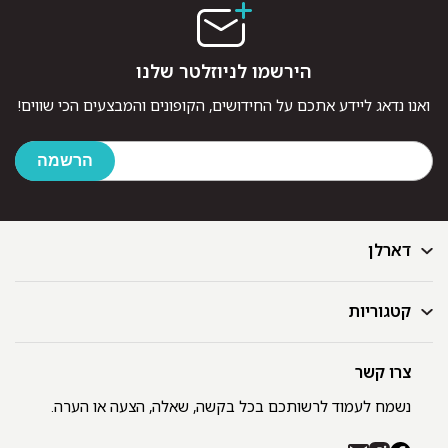
הירשמו לניוזלטר שלנו
ואנו נדאג ליידע אתכם על החידושים, הקופונים והמבצעים הכי שווים!
דארלן
קטגוריות
דף הבית
בלוג
GIFT CARD
צרו קשר
מצעים
רשימת חנויות
מגבות
נשמח לעמוד לרשותכם בכל בקשה, שאלה, הצעה או הערה.
תקנון ומדיניות פרטיות
שמיכות