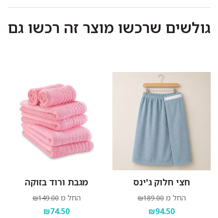
לכבס במכונת כביסה או ביד בטמפרטורה שאינה עולה על
גולשים שרכשו מוצר זה רכשו גם
40 מעלות.
כביסה ראשונה בנפרד.
להפריד בין צבעים בהירים וכהים.
אין להוסיף כלור או חומר מלבין אחר.
סחיטה עדינה בלבד.
לתלות מיד בגמר הכביסה במקום מוצל.
חצי חלוק ג'ינס
מגבת ורוד בזוקה
החל מ
החל מ
₪149.00
₪189.00
₪74.50
₪94.50