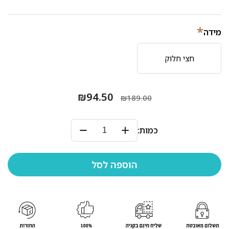
*
מידה
חצי חלוק
₪94.50
₪189.00
כמות: