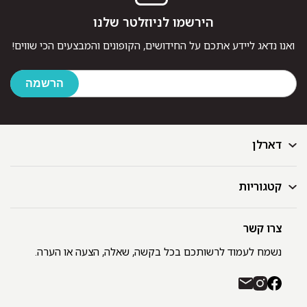
הירשמו לניוזלטר שלנו
ואנו נדאג ליידע אתכם על החידושים, הקופונים והמבצעים הכי שווים!
דארלן
קטגוריות
דף הבית
בלוג
GIFT CARD
צרו קשר
מצעים
רשימת חנויות
מגבות
נשמח לעמוד לרשותכם בכל בקשה, שאלה, הצעה או הערה.
תקנון ומדיניות פרטיות
שמיכות
משלוחים והחזרות
כיסויי מיטה
רכישה באתר ובחנויות דארלן עם שוברי קניה / GIFT CARD