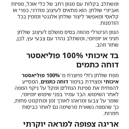
ומשתלב בקלות עם מגוון רחב של כלי אוכל, מפיות
ואביזרי שולחן. הוא מתאים לעיצוב מודרני, כפרי או
קלאסי ומאפשר ליצור שולחן אלגנטי ומזמין בכל
הזדמנות.
הגוון הניטרלי מהווה בסיס מושלם לעיצוב שולחן
חגיגי או יומיומי, ומשתלב נהדר עם צבעי עץ, לבן,
שחור וזהב.
בד איכותי 100% פוליאסטר
דוחה כתמים
מפת שולחן ג'ולי מיוצרת מ־
100% פוליאסטר
איכותי
ומצוידת בגימור
דוחה כתמים
, המסייע
להפחית את ספיגת הנוזלים ומקל על ניקוי המפה
לאחר השימוש. הבד עמיד בפני שימוש יומיומי,
שומר על צבעו ומראהו לאורך זמן ומתקמט פחות,
כך שהמפה נשארת מרשימה גם לאחר כביסות
חוזרות.
אריגה צפופה למראה יוקרתי