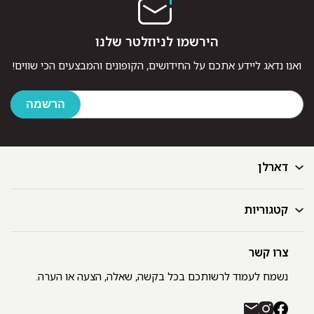
הירשמו לניוזלטר שלנו
ואנו נדאג ליידע אתכם על החידושים, הקופונים והמבצעים הכי שווים!
דארלן
קטגוריות
דף הבית
בלוג
GIFT CARD
צרו קשר
מצעים
רשימת חנויות
מגבות
נשמח לעמוד לרשותכם בכל בקשה, שאלה, הצעה או הערה.
תקנון ומדיניות פרטיות
שמיכות
משלוחים והחזרות
כיסויי מיטה