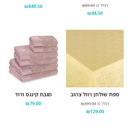
החל מ
₪89.00
₪849.50
₪44.50
מפת שולחן רוול צהוב
מגבת קינגס ורוד
₪79.00
החל מ
₪299.00
₪129.00