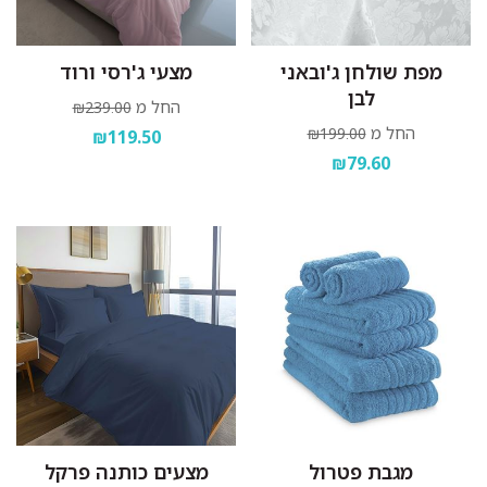
מפת שולחן ג'ובאני
מצעי ג'רסי ורוד
לבן
החל מ
₪239.00
החל מ
₪199.00
₪119.50
₪79.60
מגבת פטרול
מצעים כותנה פרקל