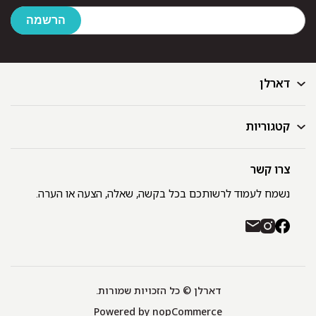
דארלן
קטגוריות
דף הבית
בלוג
GIFT CARD
צרו קשר
מצעים
רשימת חנויות
מגבות
נשמח לעמוד לרשותכם בכל בקשה, שאלה, הצעה או הערה.
תקנון ומדיניות פרטיות
שמיכות
משלוחים והחזרות
כיסויי מיטה
רכישה באתר ובחנויות דארלן עם שוברי קניה / GIFT CARD
חלוקים
יצירת קשר
כריות
אודות
דארלן © כל הזכויות שמורות.
מפות שולחן
Powered by
nopCommerce
תינוקות