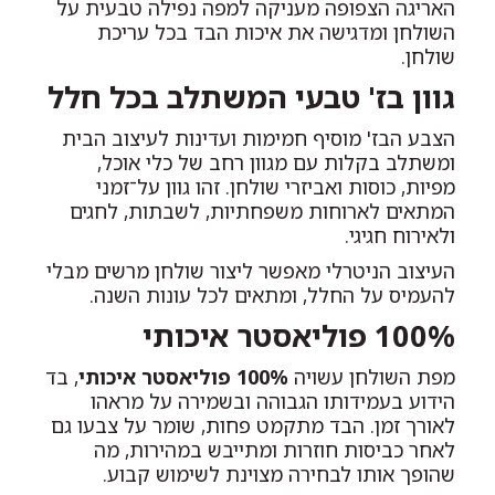
האריגה הצפופה מעניקה למפה נפילה טבעית על
השולחן ומדגישה את איכות הבד בכל עריכת
שולחן.
גוון בז' טבעי המשתלב בכל חלל
הצבע הבז' מוסיף חמימות ועדינות לעיצוב הבית
ומשתלב בקלות עם מגוון רחב של כלי אוכל,
מפיות, כוסות ואביזרי שולחן. זהו גוון על־זמני
המתאים לארוחות משפחתיות, לשבתות, לחגים
ולאירוח חגיגי.
העיצוב הניטרלי מאפשר ליצור שולחן מרשים מבלי
להעמיס על החלל, ומתאים לכל עונות השנה.
100% פוליאסטר איכותי
מפת השולחן עשויה
100% פוליאסטר איכותי
, בד
הידוע בעמידותו הגבוהה ובשמירה על מראהו
לאורך זמן. הבד מתקמט פחות, שומר על צבעו גם
לאחר כביסות חוזרות ומתייבש במהירות, מה
שהופך אותו לבחירה מצוינת לשימוש קבוע.