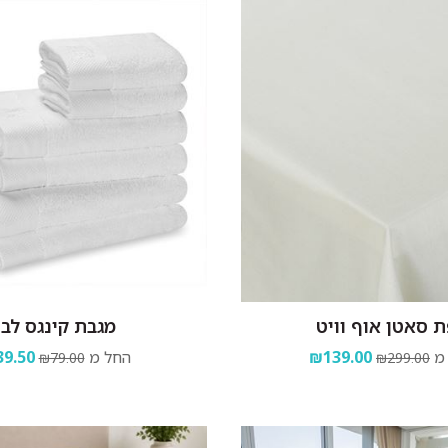
 סאטן אוף וויט
מגבת קינגס לבן
מ
₪139.00
החל מ
9.50
₪79.00
₪299.00