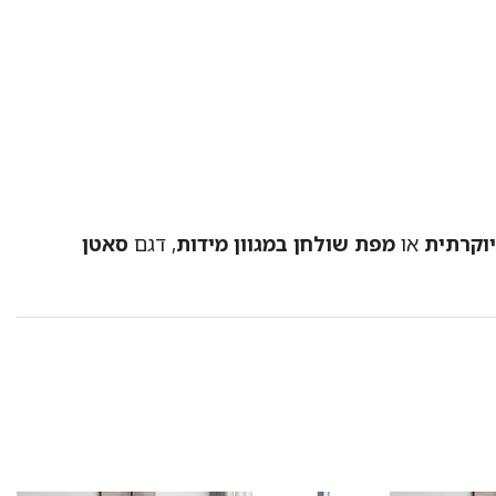
וקרתית
או
מפת שולחן במגוון מידות
, דגם
סאטן