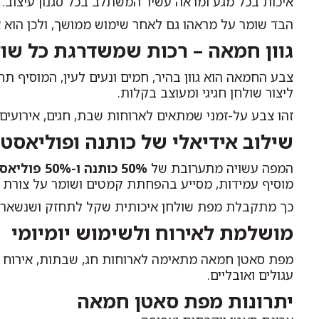
איכות בכל מגע ומראה עשיר המשתלב בכל סגנון עיצוב.
הבד שומר על מראהו גם לאחר שימוש ממושך, ולכן הוא א
גוון חמאה – רכות שמשדרגת כל שו
צבע החמאה הוא גוון בהיר, חמים ונעים לעין, המוסיף תח
ליצור שולחן חגיגי ומעוצב בקלות.
זהו צבע על-זמני שמתאים לארוחות שבת, חגים, אירועים 
שילוב אידיאלי של כותנה ופוליאסט
המפה עשויה מתערובת של
50% כותנה ו-50% פוליאסטר
מוסיף עמידות, מסייע בהפחתת קמטים ושומר על צורת ה
כך מתקבלת מפת שולחן איכותית שקל לתחזק ושנשארת 
מושלמת לאירוח ולשימוש יומיומי
מפת סאטן חמאה מתאימה לארוחות חג, שבתות, אירוח משפ
עגולים ואובליים.
יתרונות מפת סאטן חמאה