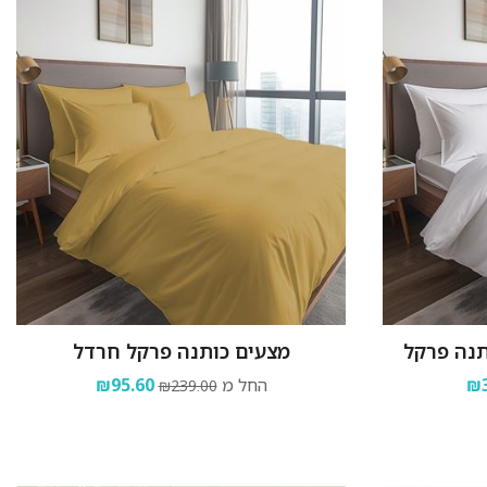
מצעים כותנה פרקל חרדל
₪3
החל מ
₪95.60
₪239.00