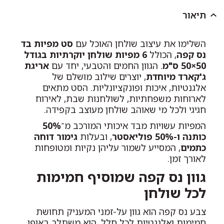
תיאור
השלימו את עיצוב שולחן האוכל עם
סט מפיות בד
נס קפה
, הכולל
6 מפיות שולחן יוקרתיות בגודל
50×50 ס"מ
. הגוון החמים והטבעי, יחד עם
אריגת
ג'קארד מיוחדת
, יוצרים שילוב מושלם של
אלגנטיות, איכות ופונקציונליות. הסט מתאים
לארוחות משפחתיות, לשולחנות שבת, לאירוח
חגיגי ולכל מי שאוהב שולחן מעוצב בקפידה.
המפיות עשויות מבד איכותי המורכב מ־
50%
כותנה ו-50% פוליאסטר
, ובעלות
גימור דוחה
כתמים
, המסייע לשמור עליהן נקיות ומטופחות
לאורך זמן.
גוון נס קפה שמוסיף חמימות
לכל שולחן
צבע נס קפה הוא גוון על-זמני המעניק תחושת
חמימות ואלגנטיות לכל חלל. הוא משתלב באופן