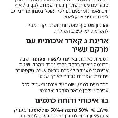
טבעי עם מפות שולחן בגווני שמנת, לבן, בז', אוף
וויט ואפור, ומתאים גם לכלי אוכל בסגנון מודרני וגם
לעיצוב כפרי או קלאסי.
זהו גוון שמוסיף עומק ותחושת יוקרה מבלי
להשתלט על עיצוב השולחן.
אריגת ג'קארד איכותית עם
מרקם עשיר
המפיות נארגות באריגת
ג'קארד צפופה
, שבה
הדוגמה נוצרת כחלק בלתי נפרד מהבד. שיטת
אריגה זו מעניקה למפיות מראה עשיר, טקסטורה
ייחודית ועמידות גבוהה לאורך שנים.
הבד נעים למגע, שומר על צורתו ומעניק לכל
עריכת שולחן מראה מוקפד ואלגנטי.
בד איכותי ודוחה כתמים
שילוב של
50% כותנה ו-50% פוליאסטר
מעניק
את האיזון המושלם בין רכות טבעית לעמידות