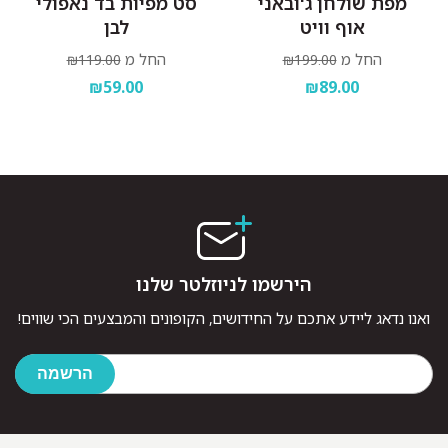
מפת שולחן ג'ובאני
סט מפיות בד נאפולי
אוף וויט
לבן
החל מ
החל מ
₪119.00
₪199.00
₪59.00
₪89.00
הירשמו לניוזלטר שלנו
ואנו נדאג ליידע אתכם על החידושים, הקופונים והמבצעים הכי שווים!