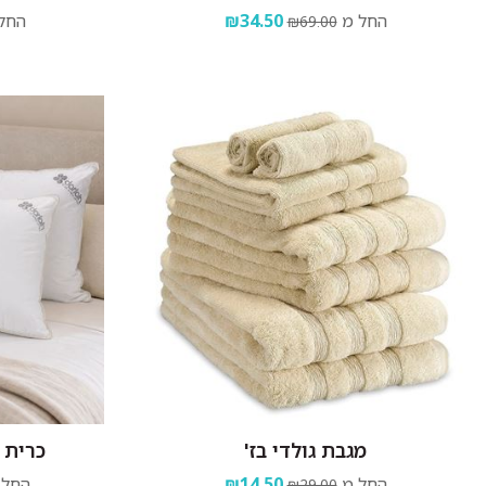
החל מ
₪34.50
החל
₪69.00
מגבת גולדי בז'
כרית 
החל מ
₪14.50
החל 
₪29.00