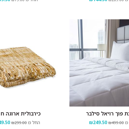
 פוך רויאל סילבר
כירבולית ארוגה ח
מ
₪249.50
החל מ
9.50
₪299.00
₪499.00