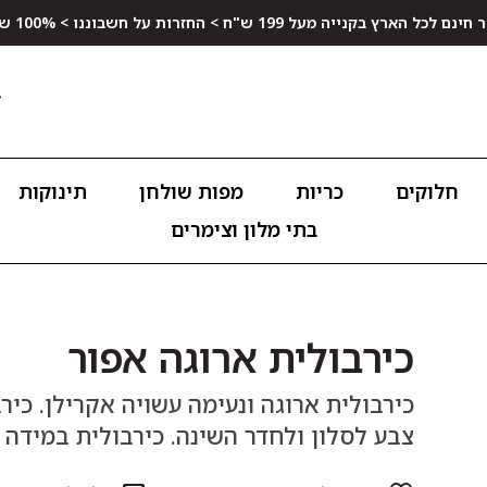
ץ בקנייה מעל 199 ש"ח > החזרות על חשבוננו > 100% שביעות רצון
חלוקים
כריות
מפות שולחן
תינוקות
בתי מלון וצימרים
כירבולית ארוגה אפור
כירבולית ארוגה ונעימה עשויה אקרילן. כיר
צבע לסלון ולחדר השינה. כירבולית במידה 130/160 ס"מ