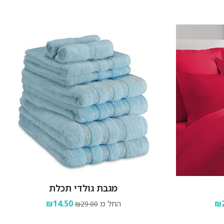
מגבת גולדי תכלת
₪2
החל מ
₪14.50
₪29.00