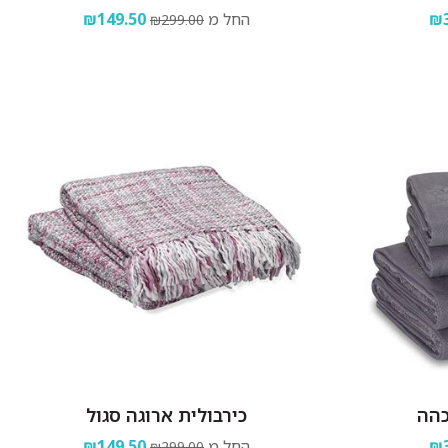
₪3
החל מ
₪149.50
₪299.00
כהה
כירבולית ארוגה סגול
₪3
החל מ
₪149.50
₪299.00