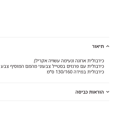
תיאור
כירבולית ארוגה ונעימה עשויה אקרילן.
כירבולית עם פרנזים בסטייל צבעוני מהמם המוסיף צבע ל
כירבולית במידה 130/160 ס"מ
הוראות כביסה
לכבס במכונת כביסה או ביד בטמפרטורה שאינה עולה על 40 מעלות.
כביסה ראשונה בנפרד.