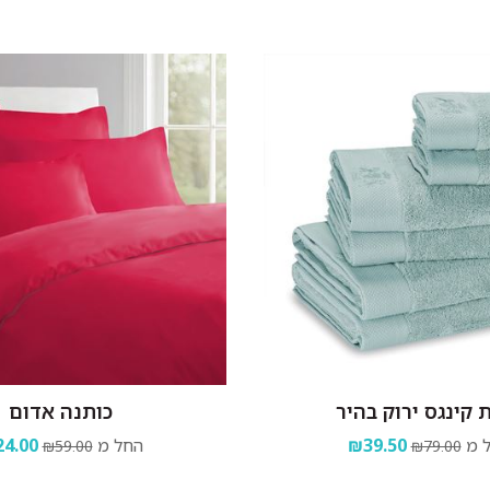
 קינגס ירוק בהיר
כותנה אדום
 מ
₪39.50
החל מ
4.00
₪59.00
₪79.00