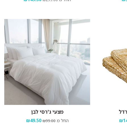
רדל
מצעי ג'רסי לבן
₪14
החל מ
₪49.50
₪99.00