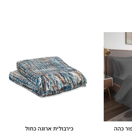
ור כהה
כירבולית ארוגה כחול