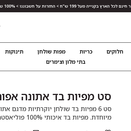
ץ בקנייה מעל 199 ש"ח > החזרות על חשבוננו > 100% שביעות רצון
חלוקים
כריות
מפות שולחן
תינוקות
בתי מלון וצימרים
סט מפיות בד אתונה אפור
מיוחדת. מפיות בד איכותי 100% פוליאסטר דוחה כתמים.