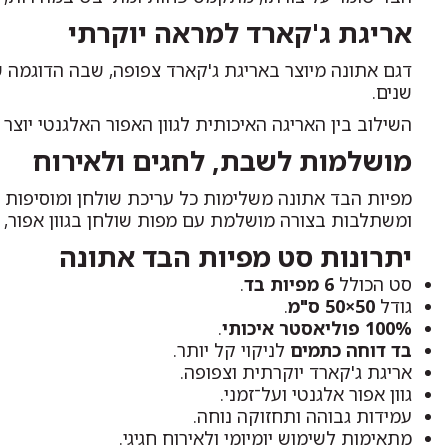
אריגת ג'קארד למראה יוקרתי
דגם אתונה מיוצר באריגת ג'קארד צפופה, שבה הדוגמה ש
שנים.
השילוב בין האריגה האיכותית לגוון האפור האלגנטי יוצר
מושלמות לשבת, לחגים ולאירוח
מפיות הבד אתונה משלימות כל עריכת שולחן ומוסיפות ת
ומשתלבות בצורה מושלמת עם מפות שולחן בגוון אפור, ל
יתרונות סט מפיות הבד אתונה
סט הכולל
6 מפיות בד
.
גודל
50×50 ס"מ
.
100% פוליאסטר איכותי
.
בד דוחה כתמים
לניקוי קל יותר.
אריגת ג'קארד יוקרתית וצפופה.
גוון אפור אלגנטי ועל־זמני.
עמידות גבוהה ותחזוקה נוחה.
מתאימות לשימוש יומיומי ולאירוח חגיגי.