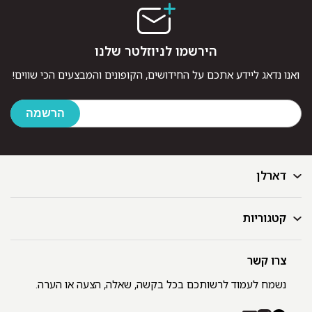
הירשמו לניוזלטר שלנו
ואנו נדאג ליידע אתכם על החידושים, הקופונים והמבצעים הכי שווים!
דארלן
קטגוריות
דף הבית
בלוג
GIFT CARD
צרו קשר
מצעים
רשימת חנויות
מגבות
נשמח לעמוד לרשותכם בכל בקשה, שאלה, הצעה או הערה.
תקנון ומדיניות פרטיות
שמיכות